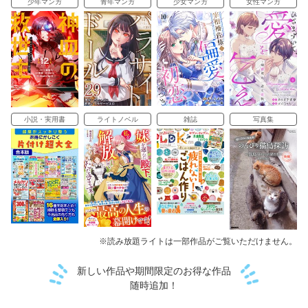
少年マンガ
青年マンガ
少女マンガ
女性マンガ
小説・実用書
ライトノベル
雑誌
写真集
※読み放題ライトは一部作品がご覧いただけません。
新しい作品や期間限定のお得な作品
随時追加！