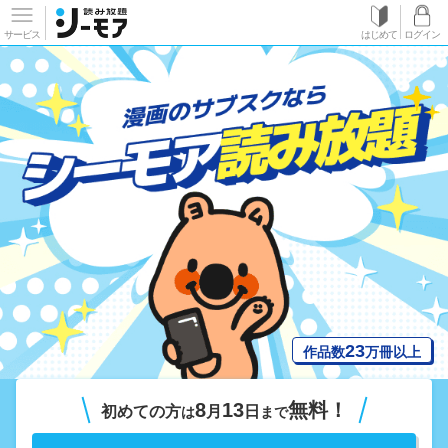
サービス
はじめて
ログイン
23
作品数
万冊以上
8
13
無料！
初めての方
月
日
は
まで