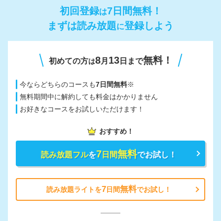
初回登録
7日間無料！
は
まずは読み放題
登録しよう
に
8
13
無料！
初めての方
月
日まで
は
今ならどちらのコースも
7日間無料
※
無料期間中に解約しても料金はかかりません
お好きなコースをお試しいただけます！
おすすめ！
7
無料
読み放題フル
を
日間
でお試し！
7
無料
読み放題ライトを
日間
でお試し！