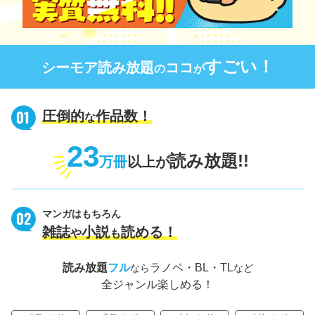
すごい！
シーモア読み放題
ココ
の
が
圧倒的
作品数！
な
23
読み放題!!
万冊
以上が
マンガはもちろん
雑誌
小説
読める！
や
も
読み放題
フル
ラノベ・BL・TL
なら
など
全ジャンル楽しめる！