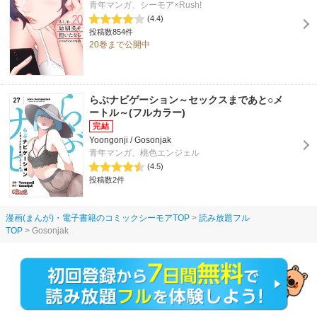
青年マンガ、シーモア×Rush!
(4.4)
投稿数854件
20巻まで公開中
らぶナビゲーション～セックスまであと○メ
ートル～(フルカラー)
Yoongonji / Gosonjak
青年マンガ、桃色エンジェル
(4.5)
投稿数2件
漫画(まんが)・電子書籍のコミックシーモアTOP
読み放題フル
TOP
Gosonjak