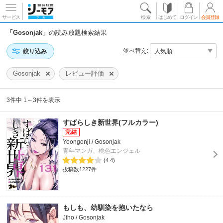
サービス
検索
はじめて
ログイン
会員登録
「Gosonjak」
の読み放題検索結果
並べ替え:
絞り込み
Gosonjak
レビュー評価
3件中 1～3件を表示
すばらしき新世界(フルカラー)
Yoongonji / Gosonjak
青年マンガ、桃色エンジェル
(4.4)
投稿数1227件
もしも、幼馴染を抱いたなら
Jiho / Gosonjak