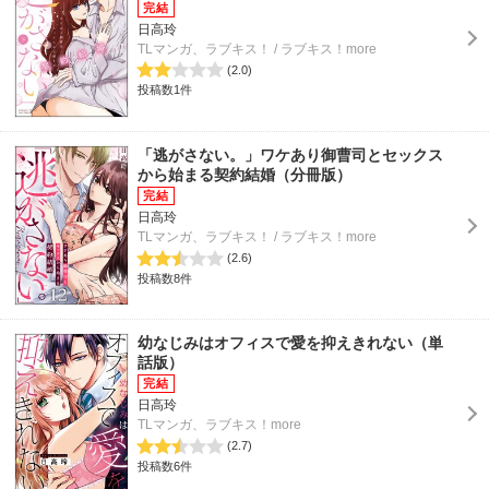
日高玲
TLマンガ、ラブキス！ / ラブキス！more
(2.0)
投稿数1件
「逃がさない。」ワケあり御曹司とセックス
から始まる契約結婚（分冊版）
日高玲
TLマンガ、ラブキス！ / ラブキス！more
(2.6)
投稿数8件
幼なじみはオフィスで愛を抑えきれない（単
話版）
日高玲
TLマンガ、ラブキス！more
(2.7)
投稿数6件