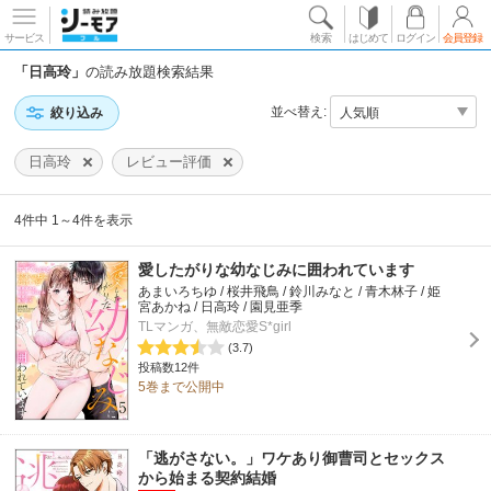
サービス
検索
はじめて
ログイン
会員登録
「日高玲」
の読み放題検索結果
並べ替え:
絞り込み
日高玲
レビュー評価
4件中 1～4件を表示
愛したがりな幼なじみに囲われています
あまいろちゆ / 桜井飛鳥 / 鈴川みなと / 青木林子 / 姫
宮あかね / 日高玲 / 園見亜季
TLマンガ、無敵恋愛S*girl
(3.7)
投稿数12件
5巻まで公開中
「逃がさない。」ワケあり御曹司とセックス
から始まる契約結婚