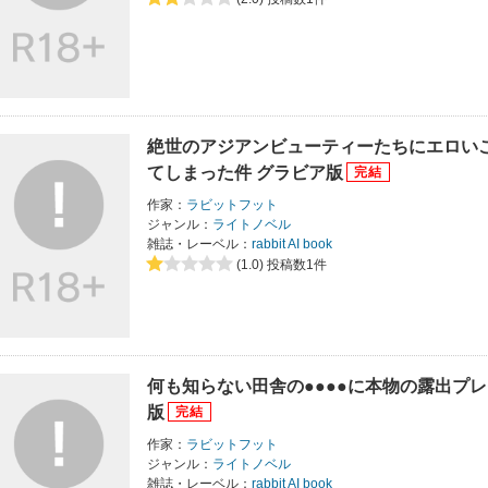
絶世のアジアンビューティーたちにエロい
てしまった件 グラビア版
作家：
ラビットフット
ジャンル：
ライトノベル
雑誌・レーベル：
rabbit AI book
(1.0)
投稿数1件
何も知らない田舎の●●●●に本物の露出プ
版
作家：
ラビットフット
ジャンル：
ライトノベル
雑誌・レーベル：
rabbit AI book