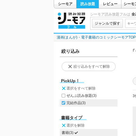
シーモア
読み放題
レビュー
シーモ
シーモア読み放題フルは
全2
ジャンルで探す
漫画(まんが)・電子書籍のコミックシーモアTOP
絞り込み
「
絞り込みをすべて解除
PickUp！
選択をすべて解除
ぜんぶ読み放題
(3)
3
完結作品
(3)
書籍タイプ
選択を解除
書籍(3)