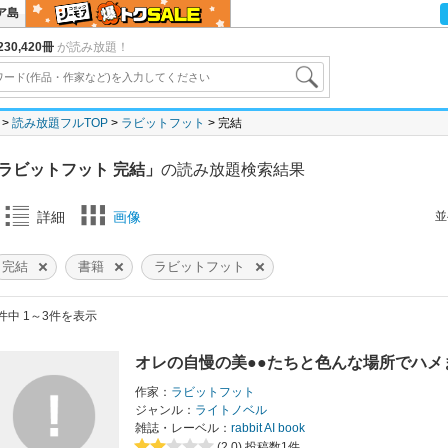
ア島
30,420冊
が読み放題！
読み放題フルTOP
ラビットフット
完結
ラビットフット 完結」
の読み放題検索結果
並
詳細
画像
完結
書籍
ラビットフット
件中 1～3件を表示
オレの自慢の美●●たちと色んな場所でハメ
作家：
ラビットフット
ジャンル：
ライトノベル
雑誌・レーベル：
rabbit AI book
(2.0)
投稿数1件