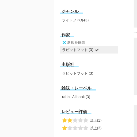
ジャンル
ライトノベル(3)
作家
選択を解除
ラビットフット (3)
出版社
ラビットフット (3)
雑誌・レーベル
rabbit AI book (3)
レビュー評価
以上(1)
以上(3)