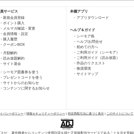
員サービス
本棚アプリ
・新規会員登録
・アプリダウンロード
・ポイント購入
・メルマガ確認・変更
ヘルプ＆ガイド
・会員情報・設定
・シーモア島
・購入履歴
・ヘルプ/お問合せ
・クーポンBOX
・初めての方へ
・ご利用ガイド（シーモア）
・月額解約
・ご利用ガイド（読み放題）
・読み放題解約
・作品のリクエスト
・サイト退会
・推奨環境
・シーモア図書券を使う
・サイトマップ
・プレゼントコードを使う
・サイトからのお知らせ
・コンテンツに関するお知らせ
イバシーポリシー
|
情報セキュリティーポリシー
|
特定商取引法に基づく表示
|
このサイトについて
スが、 著作権者からコンテンツ使用許諾を得た正規版配信サービスであることを示す登録商標