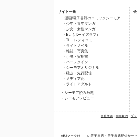
サイト一覧
会
・漫画/電子書籍のコミックシーモア
- 少年・青年マンガ
- 少女・女性マンガ
- BL（ボーイズラブ）
- TL・レディコミ
- ライトノベル
- 雑誌・写真集
- 小説・実用書
- ハーレクイン
- シーモアオリジナル
- 独占・先行配信
- メディア化
- ライトアダルト
・シーモア読み放題
・シーモアレビュー
会社概要
|
利用規約
|
プラ
ABJマークは、この電子書店・電子書籍配信サービ