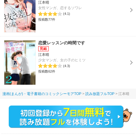
江本晴
女性マンガ、恋するソワレ
(4.1)
投稿数77件
恋愛レッスンの時間です
江本晴
少女マンガ、女の子のヒミツ
(4.3)
投稿数62件
漫画(まんが)・電子書籍のコミックシーモアTOP
読み放題フルTOP
江本晴