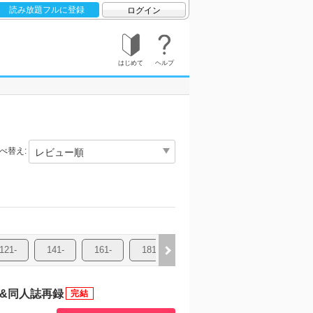
読み放題フルに登録
ログイン
はじめて
ヘルプ
べ替え:
121-
141-
161-
181-
201-
221-
241-
 &同人誌再録