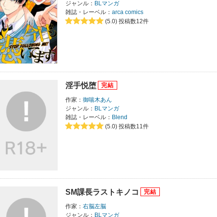
ジャンル：
BLマンガ
雑誌・レーベル：
arca comics
(5.0)
投稿数12件
淫手悦堕
作家：
御喘木あん
ジャンル：
BLマンガ
雑誌・レーベル：
Blend
(5.0)
投稿数11件
SM課長ラストキノコ
作家：
右脳左脳
ジャンル：
BLマンガ