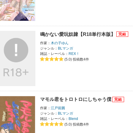
鳴かない愛玩奴隷【R18単行本版】
作家：
木の子ゆん
ジャンル：
BLマンガ
雑誌・レーベル：
REX！
(5.0)
投稿数4件
マモル君をトロトロにしちゃう僕
作家：
江戸前圓
ジャンル：
BLマンガ
雑誌・レーベル：
Blend
(5.0)
投稿数4件