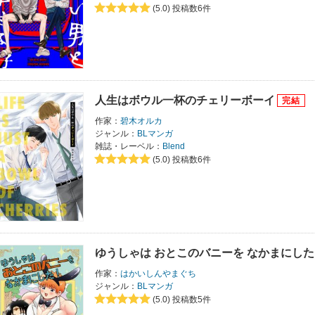
(5.0)
投稿数6件
人生はボウル一杯のチェリーボーイ
作家：
碧木オルカ
ジャンル：
BLマンガ
雑誌・レーベル：
Blend
(5.0)
投稿数6件
ゆうしゃは おとこのバニーを なかまにした
作家：
はかいしんやまぐち
ジャンル：
BLマンガ
(5.0)
投稿数5件