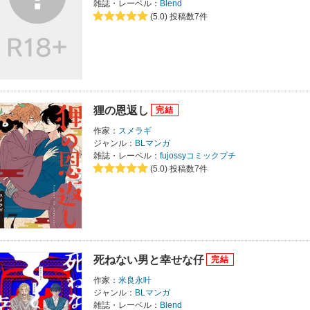
雑誌・レーベル：
Blend
(5.0)
投稿数7件
狸の恩返し
作家：
スメラギ
ジャンル：
BLマンガ
雑誌・レーベル：
fujossyコミックプチ
(5.0)
投稿数7件
死ねない男と幸せな仔
作家：
米良永叶
ジャンル：
BLマンガ
雑誌・レーベル：
Blend