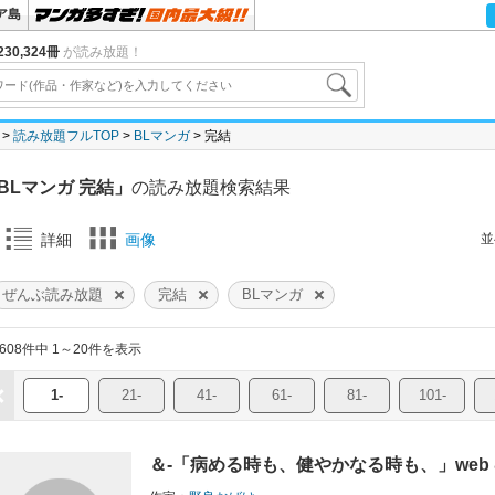
ア島
30,324冊
が読み放題！
読み放題フルTOP
BLマンガ
完結
BLマンガ 完結」
の読み放題検索結果
並
詳細
画像
ぜんぶ読み放題
完結
BLマンガ
,608件中 1～20件を表示
1-
21-
41-
61-
81-
101-
＆-「病める時も、健やかなる時も、」web