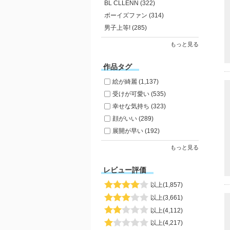
BL CLLENN (322)
ボーイズファン (314)
男子上等! (285)
もっと見る
作品タグ
絵が綺麗 (1,137)
受けが可愛い (535)
幸せな気持ち (323)
顔がいい (289)
展開が早い (192)
もっと見る
レビュー評価
以上(1,857)
以上(3,661)
以上(4,112)
以上(4,217)