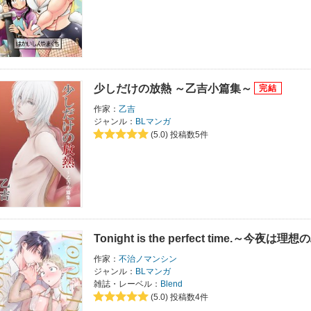
少しだけの放熱 ～乙吉小篇集～
作家：
乙吉
ジャンル：
BLマンガ
(5.0)
投稿数5件
Tonight is the perfect time.～今夜は
作家：
不治ノマンシン
ジャンル：
BLマンガ
雑誌・レーベル：
Blend
(5.0)
投稿数4件