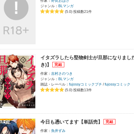
作家：
野良おばけ
ジャンル：
BLマンガ
(5.0)
投稿数21件
イタズラしたら堅物剣士が旦那になりまし
き)】
作家：
吉村さのつき
ジャンル：
BLマンガ
雑誌・レーベル：
fujossyコミックプチ
/
fujossyコミック
(5.0)
投稿数13件
今日も憑いてます【単話売】
作家：
魚井ずみ