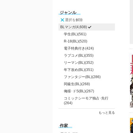
ジャンル
選択を解除
BLマンガ(4,608)
学生(BL)(561)
R-18(BL)(520)
電子特典付き(424)
ラブコメ(BL)(355)
リーマン(BL)(352)
年下攻め(BL)(351)
ファンタジー(BL)(286)
同級生(BL)(268)
俺様･ドS(BL)(267)
コミックシーモア独占･先行
(264)
もっと見る
作家