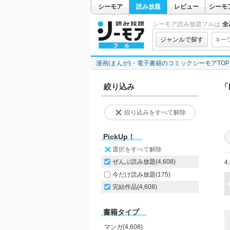
シーモア
読み放題
レビュー
シーモ
シーモア読み放題フルは
全2
ジャンルで探す
漫画(まんが)・電子書籍のコミックシーモアTOP
絞り込み
「
絞り込みをすべて解除
PickUp！
選択をすべて解除
ぜんぶ読み放題
(4,608)
4
今だけ読み放題
(175)
完結作品
(4,608)
書籍タイプ
マンガ(4,608)