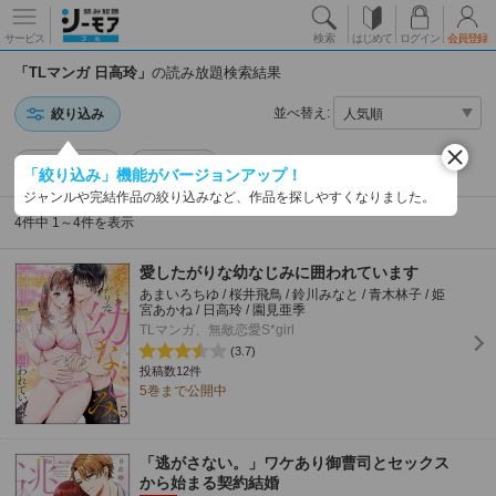
サービス
検索
はじめて
ログイン
会員登録
「TLマンガ 日高玲」
の読み放題検索結果
並べ替え:
絞り込み
TLマンガ
日高玲
「絞り込み」機能がバージョンアップ！
ジャンルや完結作品の絞り込みなど、作品を探しやすくなりました。
4件中 1～4件を表示
愛したがりな幼なじみに囲われています
あまいろちゆ / 桜井飛鳥 / 鈴川みなと / 青木林子 / 姫
宮あかね / 日高玲 / 園見亜季
TLマンガ、無敵恋愛S*girl
(3.7)
投稿数12件
5巻まで公開中
「逃がさない。」ワケあり御曹司とセックス
から始まる契約結婚