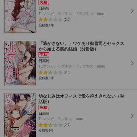
日高玲
TLマンガ、ラブキス！ / ラブキス！more
(2.0)
投稿数1件
「逃がさない。」ワケあり御曹司とセックス
から始まる契約結婚（分冊版）
日高玲
TLマンガ、ラブキス！ / ラブキス！more
(2.6)
投稿数8件
幼なじみはオフィスで愛を抑えきれない（単
話版）
日高玲
TLマンガ、ラブキス！more
(2.7)
投稿数6件