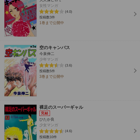
大久保ヒロミ
女性マンガ
(4.0)
投稿数3件
1巻まで公開中
空のキャンバス
今泉伸二
少年マンガ
(3.6)
投稿数5件
3巻まで公開中
裸足のスーパーギャル
ひたか良
少女マンガ
(4.6)
投稿数10件