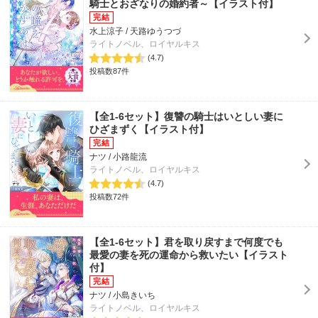
騎士とおざなりの婚約者～【イラスト付】
水上涼子 / 天路ゆうつづ
ライトノベル、ロイヤルキス
(4.7)
投稿数87件
【全1-6セット】復讐の騎士はいとしい妻に
ひざまずく【イラスト付】
ナツ / 小路龍流
ライトノベル、ロイヤルキス
(4.7)
投稿数72件
【全1-6セット】君を取り戻すまで何度でも
最愛の妻を死の運命から救いたい【イラスト
付】
ナツ / 小島きいち
ライトノベル、ロイヤルキス