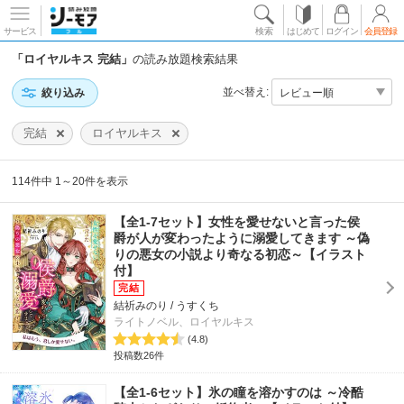
サービス
検索
はじめて
ログイン
会員登録
「ロイヤルキス 完結」
の読み放題検索結果
並べ替え:
絞り込み
完結
ロイヤルキス
114件中 1～20件を表示
【全1-7セット】女性を愛せないと言った侯
爵が人が変わったように溺愛してきます ～偽
りの悪女の小説より奇なる初恋～【イラスト
付】
結祈みのり / うすくち
ライトノベル、ロイヤルキス
(4.8)
投稿数26件
【全1-6セット】氷の瞳を溶かすのは ～冷酷