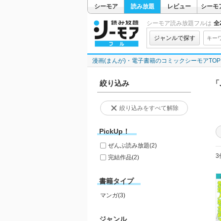
シーモア
読み放題
レビュー
シーモ
シーモア読み放題フルは
全2
ジャンルで探す
漫画(まんが)・電子書籍のコミックシーモアTOP
絞り込み
「
絞り込みをすべて解除
PickUp！
ぜんぶ読み放題
(2)
3
完結作品
(2)
書籍タイプ
マンガ(3)
ジャンル