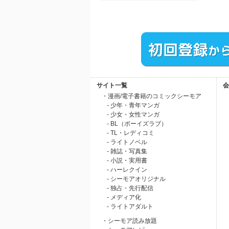
サイト一覧
会
・漫画/電子書籍のコミックシーモア
- 少年・青年マンガ
- 少女・女性マンガ
- BL（ボーイズラブ）
- TL・レディコミ
- ライトノベル
- 雑誌・写真集
- 小説・実用書
- ハーレクイン
- シーモアオリジナル
- 独占・先行配信
- メディア化
- ライトアダルト
・シーモア読み放題