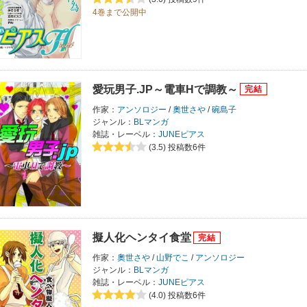
4巻まで公開中
愛玩男子.JP～電車Hで調教～
作家：
アンソロジー
/
奧世さや
/
碗島子
ジャンル：
BLマンガ
雑誌・レーベル：
JUNEピアス
(3.5)
投稿数6件
擬人化ヘンタイ食堂
作家：
奧世さや
/
山野でこ
/
アンソロジー
ジャンル：
BLマンガ
雑誌・レーベル：
JUNEピアス
(4.0)
投稿数6件