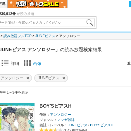
ア島
30,912冊
が読み放題！
読み放題フルTOP
JUNEピアス
アンソロジー
JUNEピアス アンソロジー」
の読み放題検索結果
並
詳細
画像
アンソロジー
JUNEピアス
件中 1～3件を表示
BOY’SピアスH
作家：
アンソロジー
ジャンル：
マンガ雑誌
雑誌・レーベル：
JUNEピアス
/
BOY'SピアスH
(3.6)
投稿数9件