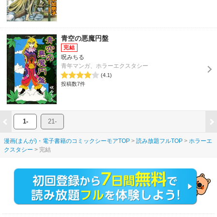
青空の悪魔円盤
呪みちる
青年マンガ、ホラーエクスタシー
(4.1)
投稿数7件
1-
21-
漫画(まんが)・電子書籍のコミックシーモアTOP
読み放題フルTOP
ホラーエ
クスタシー
完結