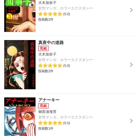
犬木加奈子
女性マンガ、ホラーエクスタシー
(5.0)
投稿数2件
真夜中の迷路
犬木加奈子
女性マンガ、ホラーエクスタシー
(5.0)
投稿数2件
アナーキー
御茶漬海苔
女性マンガ、ホラーエクスタシー
(5.0)
投稿数1件