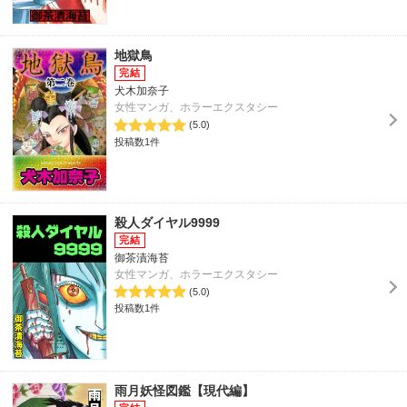
地獄鳥
犬木加奈子
女性マンガ、ホラーエクスタシー
(5.0)
投稿数1件
殺人ダイヤル9999
御茶漬海苔
女性マンガ、ホラーエクスタシー
(5.0)
投稿数1件
雨月妖怪図鑑【現代編】