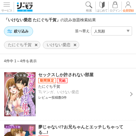
サービス
検索
はじめて
ログイン
会員登録
「いけない愛恋 たにぐち千賀」
の読み放題検索結果
並べ替え:
絞り込み
たにぐち千賀
いけない愛恋
4件中 1～4件を表示
セックスしか許されない部屋
たにぐち千賀
TLマンガ、いけない愛恋
レビュー投稿数0件
夢じゃない!?お兄ちゃんとエッチしちゃって
る…!