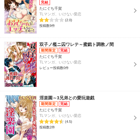
たにぐち千賀
TLマンガ、いけない愛恋
(2.0)
投稿数9件
双子ノ檻ニ囚ワレテ～蜜戯ト調教ノ間
たにぐち千賀
TLマンガ、いけない愛恋
レビュー投稿数0件
淫楽園～3兄弟との愛玩遊戯
たにぐち千賀
TLマンガ、いけない愛恋
(4.5)
投稿数2件