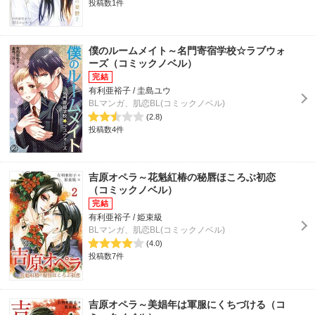
投稿数1件
僕のルームメイト～名門寄宿学校☆ラブウォ
ーズ（コミックノベル）
有利亜裕子 / 圭島ユウ
BLマンガ、肌恋BL(コミックノベル)
(2.8)
投稿数4件
吉原オペラ～花魁紅椿の秘唇ほころぶ初恋
（コミックノベル）
有利亜裕子 / 姫束級
BLマンガ、肌恋BL(コミックノベル)
(4.0)
投稿数7件
吉原オペラ～美娼年は軍服にくちづける（コ