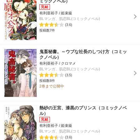
ミックノベル）
有利亜裕子 / 姫束級
BLマンガ、肌恋BL(コミックノベル)
(3.6)
投稿数7件
鬼畜秘書。～ウブな社長のしつけ方（コミッ
クノベル）
有利亜裕子 / クロマメ
BLマンガ、肌恋BL(コミックノベル)
(3.5)
投稿数8件
2巻まで公開中
熱砂の王宮、漆黒のプリンス（コミックノベ
ル）
有利亜裕子 / 姫束級
BLマンガ、肌恋BL(コミックノベル)
(3.6)