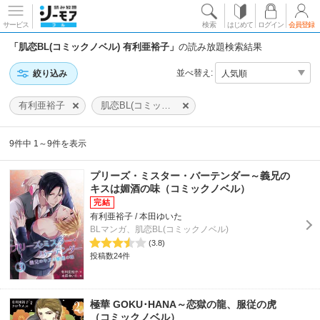
サービス
検索
はじめて
ログイン
会員登録
「肌恋BL(コミックノベル) 有利亜裕子」
の読み放題検索結果
並べ替え:
絞り込み
有利亜裕子
肌恋BL(コミックノベル)
9件中 1～9件を表示
プリーズ・ミスター・バーテンダー～義兄の
キスは媚酒の味（コミックノベル）
有利亜裕子 / 本田ゆいた
BLマンガ、肌恋BL(コミックノベル)
(3.8)
投稿数24件
極華 GOKU･HANA～恋獄の龍、服従の虎
（コミックノベル）