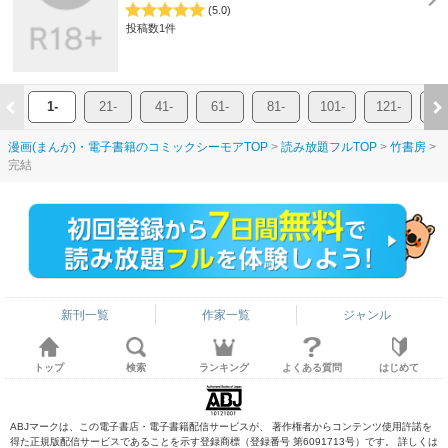
(5.0)
投稿数1件
1-
21-
41-
61-
81-
101-
121-
14
漫画(まんが)・電子書籍のコミックシーモアTOP
読み放題フルTOP
竹書房
完結
新刊一覧
作家一覧
ジャンル
トップ
検索
ランキング
よくある質問
はじめて
ABJマークは、この電子書店・電子書籍配信サービスが、 著作権者からコンテンツ使用許諾を
得た正規版配信サービスであることを示す登録商標（登録番号 第6091713号）です。 詳しくは