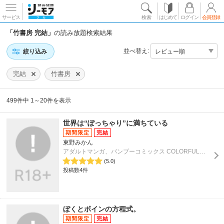
サービス
検索
はじめて
ログイン
会員登録
「竹書房 完結」
の読み放題検索結果
並べ替え:
絞り込み
完結
竹書房
499件中 1～20件を表示
世界は“ぽっちゃり”に満ちている
東野みかん
アダルトマンガ、バンブーコミックス COLORFULセレクト
(5.0)
投稿数4件
ぼくとボインの方程式。