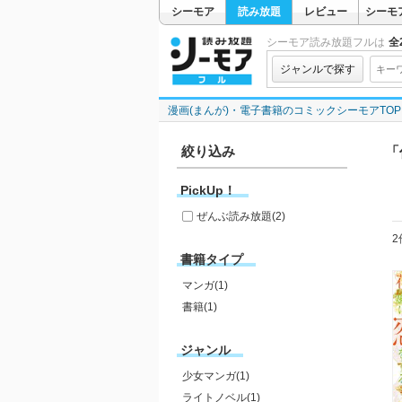
シーモア
読み放題
レビュー
シーモ
シーモア読み放題フルは
全2
ジャンルで探す
漫画(まんが)・電子書籍のコミックシーモアTOP
絞り込み
「
PickUp！
ぜんぶ読み放題
(2)
2
書籍タイプ
マンガ(1)
書籍(1)
ジャンル
少女マンガ(1)
ライトノベル(1)