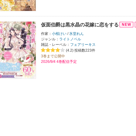
仮面伯爵は黒水晶の花嫁に恋をする
作家：
小桜けい
/
氷堂れん
ジャンル：
ライトノベル
雑誌・レーベル：
フェアリーキス
(4.2)
投稿数223件
3巻まで公開中
2026/9/4 4巻配信予定