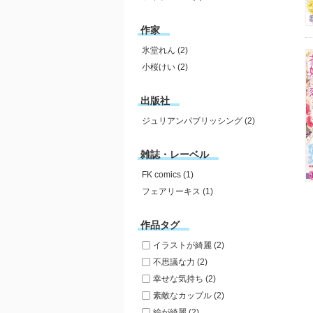
作家
氷堂れん (2)
小桜けい (2)
出版社
ジュリアンパブリッシング (2)
雑誌・レーベル
FK comics (1)
フェアリーキス (1)
作品タグ
イラストが綺麗 (2)
不思議な力 (2)
幸せな気持ち (2)
素敵なカップル (2)
絵が綺麗 (2)