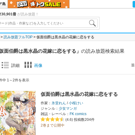
ア島
30,901冊
が読み放題！
読み放題フルTOP
仮面伯爵は黒水晶の花嫁に恋をする
仮面伯爵は黒水晶の花嫁に恋をする」
の読み放題検索結果
並
詳細
画像
件中 1～2件を表示
仮面伯爵は黒水晶の花嫁に恋をする
作家：
氷堂れん
/
小桜けい
ジャンル：
少女マンガ
雑誌・レーベル：
FK comics
(4.6)
投稿数204件
2巻まで公開中