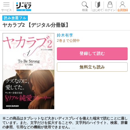
サービス
検索
はじめて
ログイン
会員登録
読み放題フル
ヤカラブ2 【デジタル分冊版】
鈴木有李
2巻まで公開中
登録して読む
無料立ち読み
※この商品はタブレットなど大きいディスプレイを備えた端末で読むことに適し
ています。また、文字だけを拡大することや、文字列のハイライト、検索、辞書
の参照、引用などの機能が使用できません。