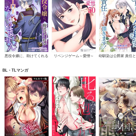
悪役令嬢に、助けてくれる
リベンジゲーム～愛憎～
幼馴染は公爵家 責任
ヒーローなんていません
て頂きます！
【完全版】
BL・TLマンガ