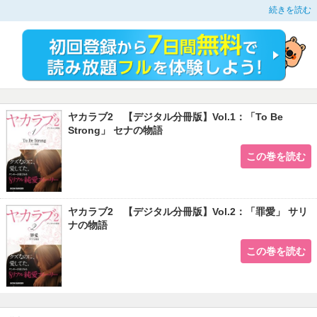
続きを読む
泣いて、泣いて、泣き疲れて、最後にはどうしていいかもワケわかんなくなっ
て…気づけば、右手にカッターナイフにぎりしめてた。鮮やかな赤い血、波のよ
うにひろがっていた。
現代ヤンキー少女たちのリアルがここに！
現役モデルの実話をもとに綴られた号泣ラブストーリー。
電子限定で１ストーリーずつ分冊配信。
ヤカラブ2 【デジタル分冊版】Vol.1：「To Be
Strong」 セナの物語
この巻を読む
ヤカラブ2 【デジタル分冊版】Vol.2：「罪愛」 サリ
ナの物語
この巻を読む