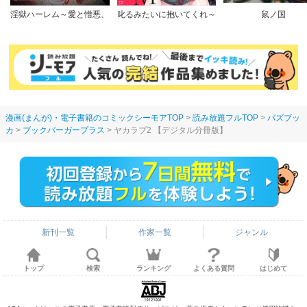
淫獄ハーレム～愛と憎悪、
叱るみたいに抱いてくれ～
鼠ノ国
淫らな調教館【フルカラー
パワハラ上司は隠れドM
版】
【電子限定特典付き】
漫画(まんが)・電子書籍のコミックシーモアTOP
読み放題フルTOP
バズブッ
カ
ブックバーガープラス
ヤカラブ2 【デジタル分冊版】
新刊一覧
作家一覧
ジャンル
トップ
検索
ランキング
よくある質問
はじめて