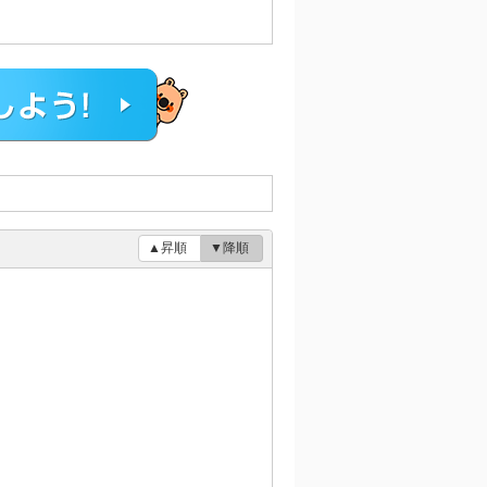
▲昇順
▼降順