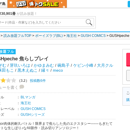
ア島
30,901冊
が読み放題！
読み放題フルTOP
ボーイズラブ(BL)
海王社
GUSH COMICS
GUSHpec
放題フル
SHpeche 焦らしプレイ
ぞむ
/
芽玖いろは
/
かゆまみむ
/
碗島子
/
ケビン小峰
/
大月クル
豚田もこ
/
黒木えぬこ
/
縁々
/
meco
（3.2）
投稿数6件
ューを書く
こ
ンル
：
BLマンガ
購
社
：
海王社
・レーベル
：
GUSH COMICS
ーズ
：
GUSHシリーズ
的or肉体的耐久バトル！限界まで焦らした先のエクスタシー───もぎたて
トな生しぼり♪なAll新作・読み切りアンソロジー！