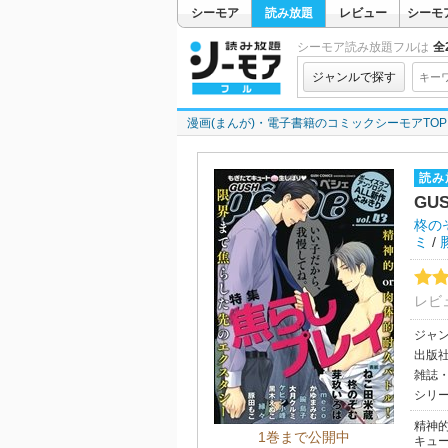
シーモア
読み放題
レビュー
シーモ
シーモア読み放題フルは
全2
ジャンルで探す
漫画(まんが)・電子書籍のコミックシーモアTOP
読み
GU
柊の
ミ
/
レビ
ジャ
出版
雑誌
シリ
精神
1巻まで公開中
キュー