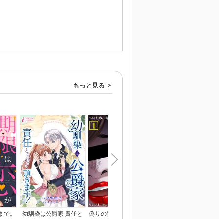
もっと見る
まで。
幼馴染は公爵家 責任と
偽りの整形ブス、愛され
恋のあかし