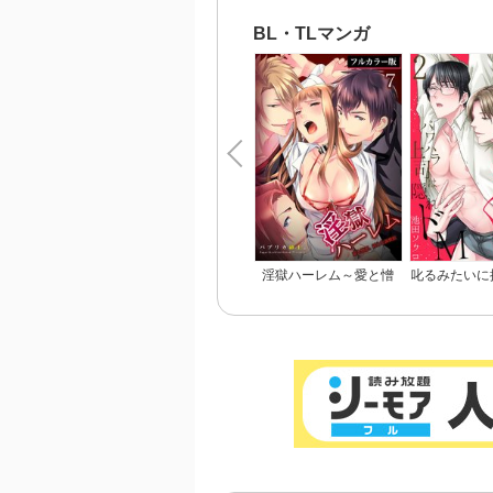
だなら
るヒーローな
ん【完
BL・TLマンガ
淫獄ハーレム～愛と憎
叱るみたいに
悪、淫らな調教館【フル
～パワハラ上
カラー版】
M【電子限定