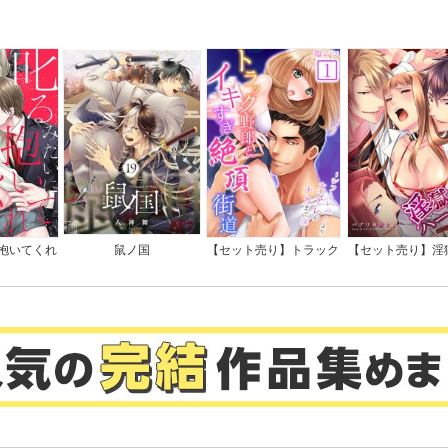
んていませ
【電子限定単行本】
全版】
抱いてくれ
鼠ノ国
【セット売り】トラック
【セット売り】淫
司は隠れド
野郎とイキすぎ絶頂街道
レム～愛と憎悪、
特典付き】
～シフトレバーより太い
調教館
アレがナカまで深く…