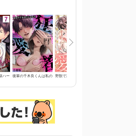
らせて頂きます！
女子に地獄の復讐～いじ
め、毒親、マウント女に
人生リベンジ【単行本】
獄ハー
後輩の千木良くんは私の
野獣で冷徹な旦那様は、
姉と俺と先輩と
淫らな
狂愛者【合冊版】
悪役令嬢と呼ばれる妻が
愛おしくて仕方ない