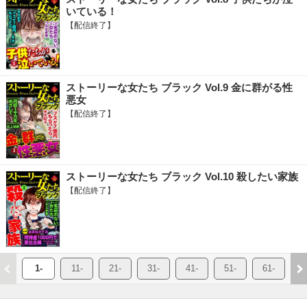
いている！
【配信終了】
ストーリーな女たち ブラック Vol.9 金に群がる性
悪女
【配信終了】
ストーリーな女たち ブラック Vol.10 殺したい家族
【配信終了】
1-
11-
21-
31-
41-
51-
61-
7