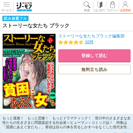
サービス
検索
はじめて
ログイン
会員登録
読み放題フル
ストーリーな女たち ブラック
ストーリーな女たちブラック編集部
10件
登録して読む
無料立ち読み
もっと過激！ もっと悲惨！ もっとドラマティック！ 世の中のさまざまな女
性たちの生きざまに問題提起する社会派＜ヒューマン＞コミック誌！ 特集は
「貧困にあえぐ女たち」。巻頭は自らの体を売るしかすべをなくした現代女性の
経済事情に迫る人気シリーズ「まんが名前のない女たち」。また、読者の貧乏壮