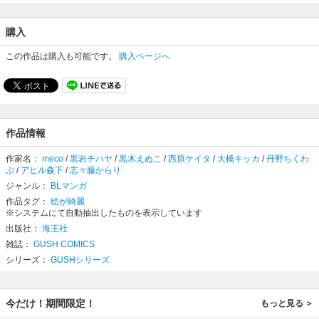
購入
この作品は購入も可能です。
購入ページへ
作品情報
作家名：
meco
/
黒岩チハヤ
/
黒木えぬこ
/
西原ケイタ
/
大橋キッカ
/
丹野ちくわ
ぶ
/
アヒル森下
/
志々藤からり
ジャンル：
BLマンガ
作品タグ：
絵が綺麗
※システムにて自動抽出したものを表示しています
出版社：
海王社
雑誌：
GUSH COMICS
シリーズ：
GUSHシリーズ
今だけ！期間限定！
もっと見る