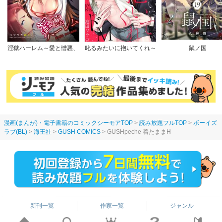
淫獄ハーレム～愛と憎悪、
叱るみたいに抱いてくれ～
鼠ノ国
淫らな調教館【フルカラー
パワハラ上司は隠れドM
版】
【電子限定特典付き】
漫画(まんが)・電子書籍のコミックシーモアTOP
読み放題フルTOP
ボーイズ
ラブ(BL)
海王社
GUSH COMICS
GUSHpeche 着たままH
新刊一覧
作家一覧
ジャンル