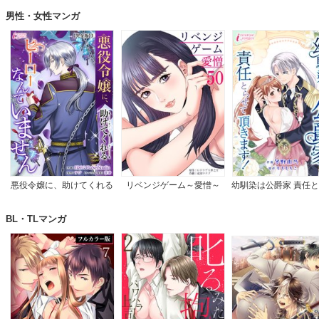
男性・女性マンガ
悪役令嬢に、助けてくれる
リベンジゲーム～愛憎～
幼馴染は公爵家 責任
ヒーローなんていません
て頂きます！
【完全版】
BL・TLマンガ