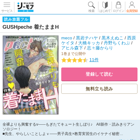
サービス
検索
はじめて
ログイン
会員登録
読み放題フル
GUSHpeche 着たままH
meco
/
黒岩チハヤ
/
黒木えぬこ
/
西原
ケイタ
/
大橋キッカ
/
丹野ちくわぶ
/
アヒル森下
/
志々藤からり
1巻まで公開中
11件
登録して読む
無料立ち読み
全裸よりも興奮するv――もぎたてキュート生しぼり♪ All新作・読みきりアン
ソロジー！
■先生、やらしいことしよｖ――男子高生×教育実習生のイケナイ秘密
■俺を好きだと言う親友にいつだってうまく言いくるめられちゃうんだけど…