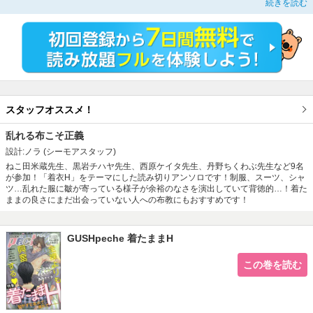
続きを読む
■実はボコられるのが快感のドMヤンキーが、後輩にその秘密を知られてしまっ
て――!?
■ナルシストなキラキラくん×頑張り屋なクールくんのアイドルユニットラブ☆
他、脱がずに乱れて濡れて――「着たままH」特集！
スタッフオススメ！
乱れる布こそ正義
設計:ノラ
(シーモアスタッフ)
ねこ田米蔵先生、黒岩チハヤ先生、西原ケイタ先生、丹野ちくわぶ先生など9名
が参加！「着衣H」をテーマにした読み切りアンソロです！制服、スーツ、シャ
ツ…乱れた服に皺が寄っている様子が余裕のなさを演出していて背徳的…！着た
ままの良さにまだ出会っていない人への布教にもおすすめです！
GUSHpeche 着たままH
この巻を読む