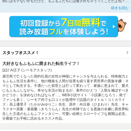
間にはモテないかもだけど、もふもふたちには愛されちゃうってことだよね？う
わあぁぁ、白虎やドラゴンにも触り放題――！スペック高い貴族のおうちの末娘
続きを読む
ネマに生まれ変わった私、今日も「もふもふ」「なでなで」しつつ、人類存続
（？）のためにがんばります。「小説家になろう」発、異世界もふもふファンタ
ジー、待望のコミカライズ!!!
スタッフオススメ！
大好きなもふもふに囲まれた転生ライフ！
設計:AI王子
(シーモアスタッフ)
過労死で亡くなった契約社員の女性が神様にチャンスを与えられる。特殊能力と
もふもふ生活を条件に、他の種族を人間が迫害を繰り返す異世界の貴族令嬢・ネ
マとして転生する。不遇だった前世とは打って変わって、家族に恵まれて、愛犬
にもふもふしながら、幸せな生活が始まるが、条件のひとつ「人類を滅ぼすべき
かどうか」を決めなければならず…。WEB小説サイト「小説家になろう」発で
ファンも多く、シーモア内でも口コミが急増中で話題のタイトル！コミカライ
ズ：高上優里子（たかがみゆりこ）先生、原作：向日葵（ひまわり）先生、キャ
ラクター原案：雀葵蘭（きろうらん）先生の布陣でおくる貴族の令嬢に異世界転
生した王道のもふもふファンタジー。可愛い絵柄とスローライフな展開は必見。
分冊版でお手軽に読めるオススメ作品。