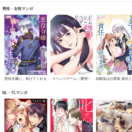
男性・女性マンガ
悪役令嬢に、助けてくれる
リベンジゲーム～愛憎～
幼馴染は公爵家 責任
ヒーローなんていません
て頂きます！
【完全版】
BL・TLマンガ