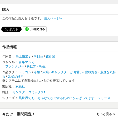
購入
この作品は購入も可能です。
購入ページへ
作品情報
作家名：
高上優里子
/
向日葵
/
雀葵蘭
ジャンル：
青年マンガ
ファンタジー
/
異世界・転生
作品タグ：
ドラゴン
/
令嬢
/
末娘
/
キャラクターが可愛い
/
動物好き
/
素直な気持
ち
/
設定が好き
※システムにて自動抽出したものを表示しています
出版社：
双葉社
雑誌：
モンスターコミックスf
シリーズ：
異世界でもふもふなでなでするためにがんばってます。シリーズ
今だけ！期間限定！
もっと見る