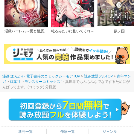
淫獄ハーレム～愛と憎悪、
叱るみたいに抱いてくれ～
鼠ノ国
淫らな調教館【フルカラー
パワハラ上司は隠れドM
版】
【電子限定特典付き】
漫画(まんが)・電子書籍のコミックシーモアTOP
読み放題フルTOP
青年マン
ガ
双葉社
モンスターコミックスf
異世界でもふもふなでなでするためにが
んばってます。(コミック) 分冊版
新刊一覧
作家一覧
ジャンル