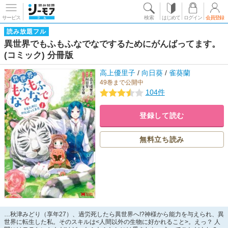
サービス
検索
はじめて
ログイン
会員登録
読み放題フル
異世界でもふもふなでなでするためにがんばってます。
(コミック) 分冊版
高上優里子
/
向日葵
/
雀葵蘭
49巻まで公開中
104件
登録して読む
無料立ち読み
…秋津みどり（享年27）、過労死したら異世界へ!?神様から能力を与えられ、異
世界に転生した私。そのスキルは<人間以外の生物に好かれること>。えっ？ 人