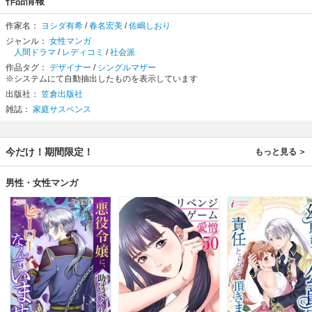
作品情報
作家名：
ヨシダ有希
/
春名宏美
/
佐嶋しおり
ジャンル：
女性マンガ
人間ドラマ
/
レディコミ
/
社会派
作品タグ：
デザイナー
/
シングルマザー
※システムにて自動抽出したものを表示しています
出版社：
笠倉出版社
雑誌：
家庭サスペンス
今だけ！期間限定！
もっと見る
男性・女性マンガ