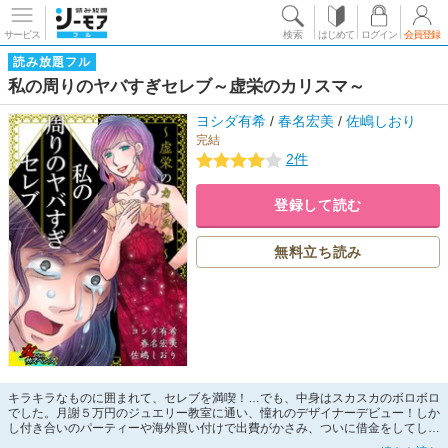
サービス
検索
はじめて
ログイン
会員登録
読み放題フル
私の周りのヤバすぎセレブ～虚栄のカリスマ～
ヨシダ有希
/
春名宏美
/
佐嶋しおり
完結
2件
登録して読む
無料立ち読み
キラキラなものに囲まれて、セレブを満喫！…でも、中身はスカスカのボロボロ
でした。月謝５万円のジュエリー教室に通い、憧れのデザイナーデビュー！しか
し付き合いのパーティーや海外買い付けで出費がかさみ、ついに借金をしてしま
い…。【虚栄のカリスマ～偽装キラキラ女子～（原題：キラキラヴァンパイア）