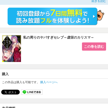
続きを読む
著：ヨシダ有希】シングルマザーだけど、元夫からの慰謝料で優雅な生活をして
いるという元同級生。ある日、具合が悪そうに歩いていたので後をつけてみる
と、なんと生活保護を不正受給していることが発覚して…！？【偽セレブ～ナマ
ポな彼女～（原題：彼女の選択）著：春名宏美】引っ越し先の隣人は暗そうな変
わった女性。綺麗な部屋に住んでるみたいだけど、どこか違和感。この部屋、ま
るで“カタログ”みたい…。【Lost your mind～時が止まった女～（原題：タログ
美人）著：佐嶋しおり】下流の凡人ども、みんな私に憧れろ！ヤバすぎセレブオ
ムニバス、3選！※本作は雑誌「家庭サスペンス」「嫁と姑DX」等に掲載されて
いた作品を電子配信用に再編集したものです。※「虚栄のカリスマ～偽装キラキ
ラ女子～」は、『家庭サスペンスvol.4 上巻 特集：闇のキラキラ女子』に収録さ
私の周りのヤバすぎセレブ～虚栄のカリスマ～
れていた「キラキラヴァンパイア」を改題したものです。重複購入にご注意くだ
さい。
この巻を読む
購入
この作品は購入も可能です。
購入ページへ