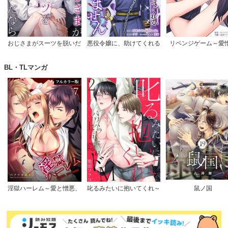
おじさまがスーツを脱いだ
悪役令嬢に、助けてくれる
リベンジゲーム～愛
なら
ヒーローなんていません
【完全版】
BL・TLマンガ
淫獄ハーレム～愛と憎悪、
叱るみたいに抱いてくれ～
鼠ノ国
淫らな調教館【フルカラー
パワハラ上司は隠れドM
版】
【電子限定特典付き】