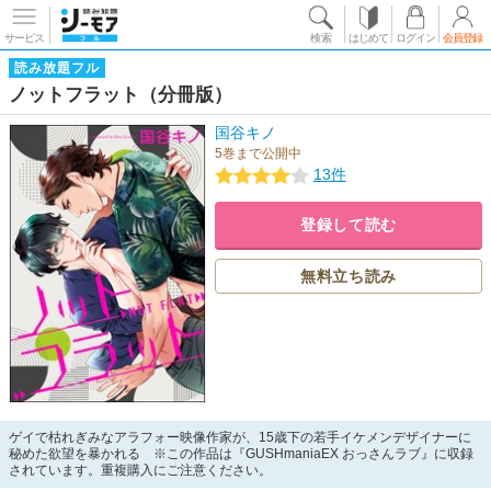
サービス
検索
はじめて
ログイン
会員登録
読み放題フル
ノットフラット（分冊版）
国谷キノ
5巻まで公開中
13件
登録して読む
無料立ち読み
ゲイで枯れぎみなアラフォー映像作家が、15歳下の若手イケメンデザイナーに
秘めた欲望を暴かれる ※この作品は『GUSHmaniaEX おっさんラブ』に収録
されています。重複購入にご注意ください。