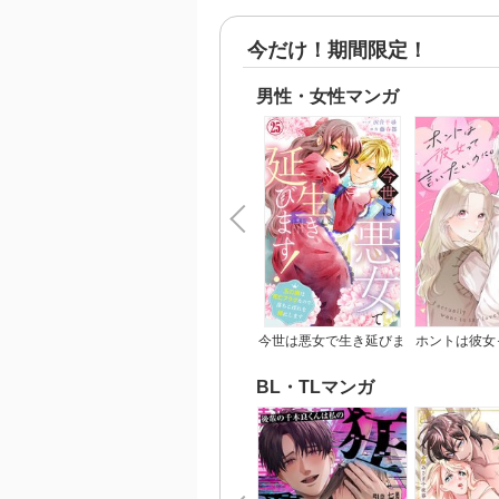
今だけ！期間限定！
男性・女性マンガ
今世は悪女で生き延びま
ホントは彼女
す！～玉の輿は死亡フラ
いの
グなので、落ちこぼれを
BL・TLマンガ
婿にします～