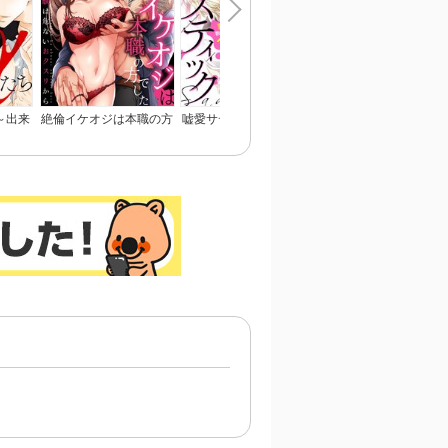
～出来
絶倫イケオジは本職の方
嘘愛サディスティック～
呪われ公爵と甘く淫ら
れる～
でした～初体験は危ない
罪の数だけ…イけ！
契約婚～癒やしの令嬢
おクスリから～
とろける口づけで愛を
ぐ～