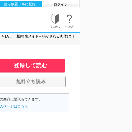
読み放題フルに登録
ログイン
はじめて
ヘルプ
」
[カラー版]鳥籠メイド～鳴かされる肉体(コミ
登録して読む
無料立ち読み
の商品は購入もできます。
入ページはこちら