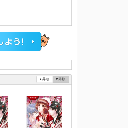
▲昇順
▼降順