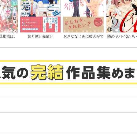
旦那様は、
姉と俺と先輩と
おさななじみに彼氏がで
隣のヤバイαたち
ばれる妻が
きた話
損ないΩは堕とさ
仕方ない
。