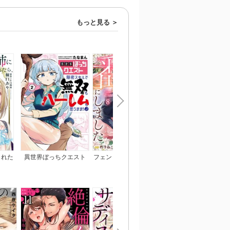
もっと見る
られた
異世界ぼっちクエスト
フェンリル王子は私を番
ひざまずいて、愛を乞
われま
隠密スキルで無双もハー
にしました
～御曹司の一途な愛執
レムも思うまま！...なは
ず