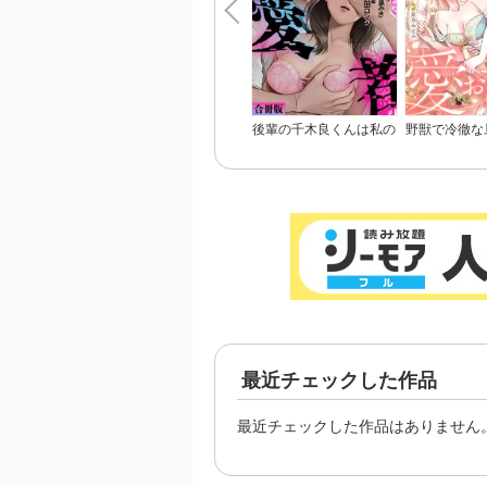
後輩の千木良くんは私の
野獣で冷徹な
狂愛者【合冊版】
悪役令嬢と呼
愛おしくて
最近チェックした作品
最近チェックした作品はありません