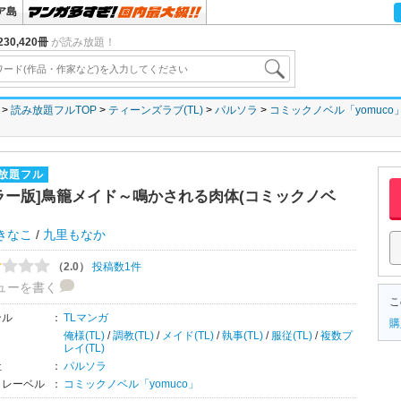
ア島
30,420冊
が読み放題！
読み放題フルTOP
ティーンズラブ(TL)
パルソラ
コミックノベル「yomuco
放題フル
ラー版]鳥籠メイド～鳴かされる肉体(コミックノベ
きなこ
/
九里もなか
（2.0）
投稿数1件
ューを書く
こ
ンル
：
TLマンガ
購
俺様(TL)
/
調教(TL)
/
メイド(TL)
/
執事(TL)
/
服従(TL)
/
複数プ
レイ(TL)
社
：
パルソラ
・レーベル
：
コミックノベル「yomuco」