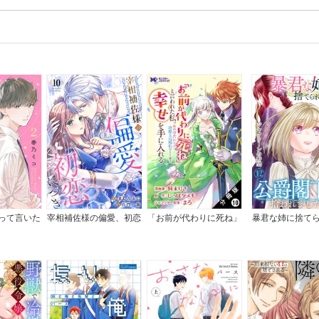
って言いた
宰相補佐様の偏愛、初恋
「お前が代わりに死ね」
暴君な姉に捨て
に。
につき
と言われた私。妹の身代
ら、公爵閣下に拾
わりに冷酷な辺境伯のも
した
とへ嫁ぎ、幸せを手に入
れる（コミック） 分冊
版