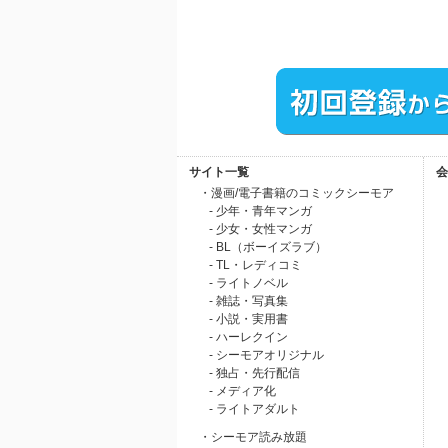
サイト一覧
会
・漫画/電子書籍のコミックシーモア
- 少年・青年マンガ
- 少女・女性マンガ
- BL（ボーイズラブ）
- TL・レディコミ
- ライトノベル
- 雑誌・写真集
- 小説・実用書
- ハーレクイン
- シーモアオリジナル
- 独占・先行配信
- メディア化
- ライトアダルト
・シーモア読み放題