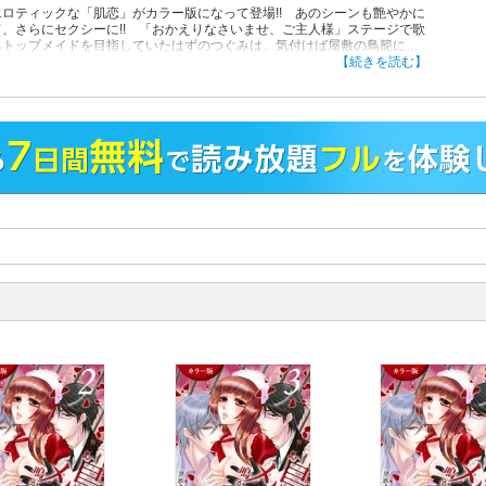
エロティックな「肌恋」がカラー版になって登場!! あのシーンも艶やかに
て、さらにセクシーに!! 「おかえりなさいませ、ご主人様」ステージで歌
るトップメイドを目指していたはずのつぐみは、気付けば屋敷の鳥籠に囚
、「ご主人様」・祐樹だけの小鳥になっていた――。祐樹に心も体も穢さ
【続きを読む】
いく日々の中、つぐみは祐樹のシークレットサービス・櫂に「一緒に逃げ
」とささやかれ――？囚われのメイドを奪い合う、禁断の三角関係ラブス
リー。
！