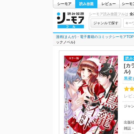
シーモア
読み放題
レビュー
シーモ
シーモア読み放題フルは
全2
ジャンルで探す
漫画(まんが)・電子書籍のコミックシーモアTOP
ックノベル)
読み
[カ
ル)
黒蜜
レビ
ジャ
出版
雑誌