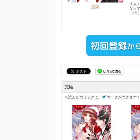
大人
完結
なっ
い踊
われ
れて
よう
トー
完結
※読んだコミックに、
マークがつきます