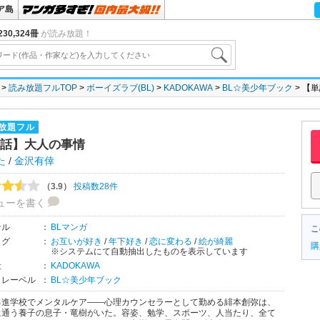
ア島
30,324冊
が読み放題！
読み放題フルTOP
ボーイズラブ(BL)
KADOKAWA
BL☆美少年ブック
【単
放題フル
話】大人の事情
た
/
金沢有倖
（3.9）
投稿数28件
ューを書く
ンル
：
BLマンガ
こ
タグ
：
お互いが好き
/
年下好き
/
恋に変わる
/
絵が綺麗
購
※システムにて自動抽出したものを表示しています
社
：
KADOKAWA
・レーベル
：
BL☆美少年ブック
る進学校でメンタルケア――心理カウンセラーとして勤める緋本創弥は、
に通う養子の息子・竜樹がいた。容姿、勉学、スポーツ、人当たり、全て