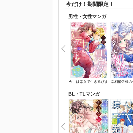
今だけ！期間限定！
男性・女性マンガ
今世は悪女で生き延びま
宰相補佐様の
す！～玉の輿は死亡フラ
につ
グなので、落ちこぼれを
BL・TLマンガ
婿にします～