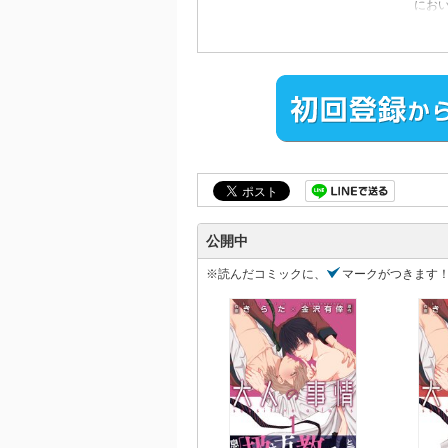
にお
肝心
自分
情を
そし
と自
を、
され
来る
ハイ
愛！
『俺
有倖
公開中
※読んだコミックに、
マークがつきます