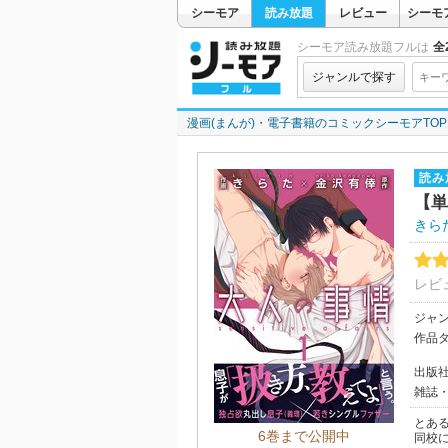
シーモア
読み放題
レビュー
シーモ
シーモア読み放題フルは
全2
ジャンルで探す
漫画(まんが)・電子書籍のコミックシーモアTOP
読み
【単
きら
レビ
ジャ
作品
出版
雑誌
とあ
6巻まで公開中
同校