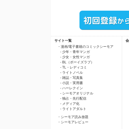
サイト一覧
会
・漫画/電子書籍のコミックシーモア
- 少年・青年マンガ
- 少女・女性マンガ
- BL（ボーイズラブ）
- TL・レディコミ
- ライトノベル
- 雑誌・写真集
- 小説・実用書
- ハーレクイン
- シーモアオリジナル
- 独占・先行配信
- メディア化
- ライトアダルト
・シーモア読み放題
・シーモアレビュー