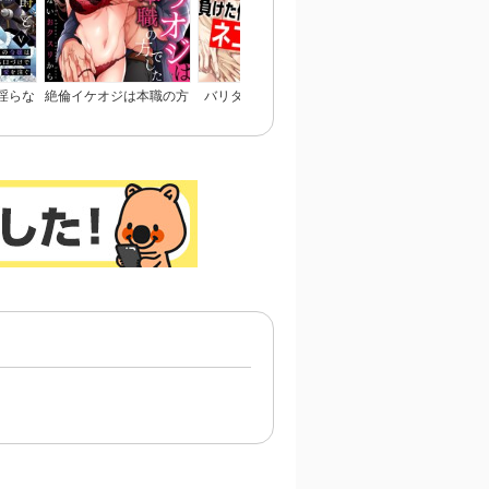
淫らな
絶倫イケオジは本職の方
バリタチNo.1に負けた
愛してないなら殺して
令嬢は
でした～初体験は危ない
俺がネコデビューするま
れ～Domの本能、Sub
愛を注
おクスリから～
で
慈愛～