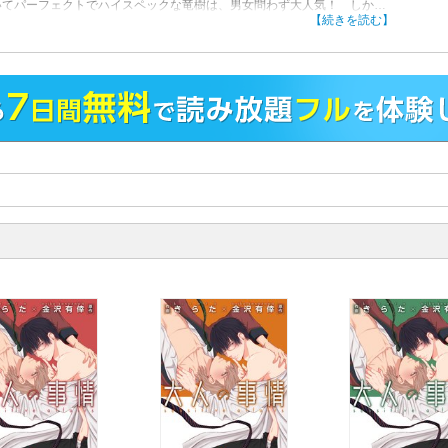
いてパーフェクトでハイスペックな竜樹は、男女問わず大人気！ しかし
の竜樹の心は、義父の創弥にしか向いていなかった。父親から捨てられた
【続きを読む】
を20代の男手一人で育ててくれた創弥に対して、家族の愛情ではなく、恋
抱いていたのだ。過保護な竜樹は、創弥に近づく男に目を光らせる毎日。
て自分は、「親子の触れ合い」と称して、創弥にハグ、キス、そしてなん
慰まで手伝わせていて…!? しかし一方の創弥は、あくまで竜樹のこと
“息子”としか見ておらず…。しかも学園理事長・剣能からも猛烈アプローチ
ていて…！ 果たして、父親としての創弥が、竜樹の気持ちに応える日は
のか？ それともすべてを包み込んでくれる剣能を選ぶのか…？
スペックで過保護な息子×息子の幸せを願うアラサー父のラブ＆ドロ執着
のモノ！』をコミカライズした新鋭・きらたと、伝説のBL小説家・金沢
のタッグが再び☆
！