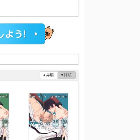
▲昇順
▼降順