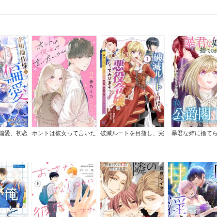
偏愛、初恋
ホントは彼女って言いた
破滅ルートを目指し、完
暴君な姉に捨て
き
いのに。
璧な悪役令嬢になってみ
ら、公爵閣下に拾
せますっ！～推しのため
した
当て馬をやり遂げたいの
に、無愛想な護衛騎士様
がやたらと絡んできます
～