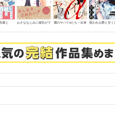
先輩と
おさななじみに彼氏がで
隣のヤバイαたち～出来
呪われ公爵と甘く
きた話
損ないΩは堕とされる～
契約婚～癒やしの
とろける口づけで
ぐ～
。