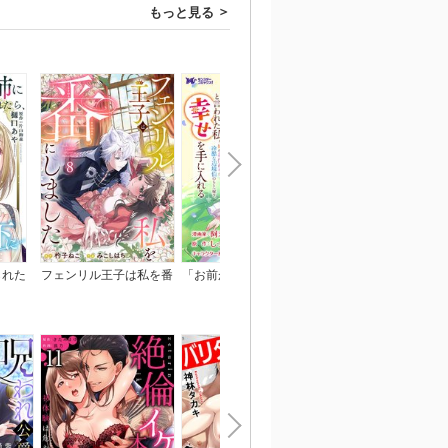
もっと見る
られた
フェンリル王子は私を番
「お前が代わりに死ね」
ひざまずいて、愛を乞
われま
にしました
と言われた私。妹の身代
～御曹司の一途な愛執
わりに冷酷な辺境伯のも
とへ嫁ぎ、幸せを手に入
れる（コミック） 分冊
版