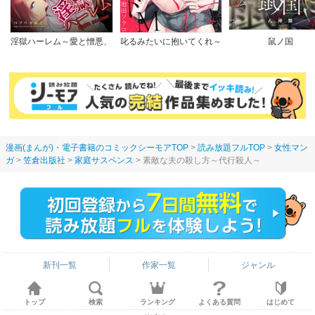
淫獄ハーレム～愛と憎悪、
叱るみたいに抱いてくれ～
鼠ノ国
淫らな調教館【フルカラー
パワハラ上司は隠れドM
版】
【電子限定特典付き】
漫画(まんが)・電子書籍のコミックシーモアTOP
読み放題フルTOP
女性マン
ガ
笠倉出版社
家庭サスペンス
素敵な夫の殺し方～代行殺人～
新刊一覧
作家一覧
ジャンル
トップ
検索
ランキング
よくある質問
はじめて