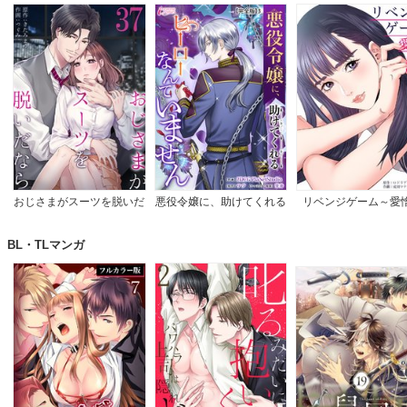
おじさまがスーツを脱いだ
悪役令嬢に、助けてくれる
リベンジゲーム～愛
なら
ヒーローなんていません
【完全版】
BL・TLマンガ