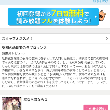
続きを読む
ってきて!? その手が何故だか気持ちよくて抗えないでいると「俺がお前を本当
の女形にしてやる」と言われて――!?
スタッフオススメ！
梨園の幼馴染みラブロマンス
(編集者レビュー)
歌舞伎界屈指の女形の名家に養子として入門した柚流は、幼馴染で名門の御曹司
でもある凜弥の「いつか2人の舞台をやろう」という約束を拠り所にしている。
しかし現実は凜弥の隣には遠く及ばず悶々とする日々で――。ある日の2人きり
の稽古中、いきなりキスをされ「俺がお前を本当の女形にしてやる」と言われ
て!? 御曹司様な攻めが強引かと思いきや実はベタ惚れで、女形で健気な受けも
素直になれきれず、想い合ってるはずなのに……！という2人の関係にやきもき
しながら、歌舞伎界での恋の行く末を見守ってもらいたいです。また、しっかり
たっぷりの濃密エッチもご堪能ください！
君なら君なら 1
この巻を読む