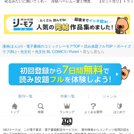
叱るみたいに抱いてくれ～
淫獄ハーレム～愛と憎悪、
【セット売り】トラッ
パワハラ上司は隠れドM
淫らな調教館【フルカラー
郎とイキすぎ絶頂街道
【電子限定特典付き】
版】
フトレバーより太いア
ナカまで深く…
漫画(まんが)・電子書籍のコミックシーモアTOP
読み放題フルTOP
ボーイズ
ラブ(BL)
光文社
光文社 BL COMICS / Pureri
君なら君なら
新刊一覧
作家一覧
ジャンル
トップ
検索
ランキング
よくある質問
はじめて
ABJマークは、この電子書店・電子書籍配信サービスが、 著作権者からコンテンツ使用許諾を