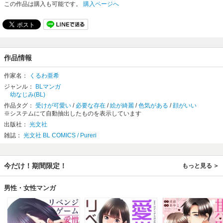
この作品は購入も可能です。
購入ページへ
作品情報
作家名：
くるわ亜希
ジャンル：
BLマンガ
幼なじみ(BL)
作品タグ：
受けが可愛い
/
必要な存在
/
絵が綺麗
/
色気がある
/
顔がいい
※システムにて自動抽出したものを表示しています
出版社：
光文社
雑誌：
光文社 BL COMICS / Pureri
今だけ！期間限定！
もっと見る
男性・女性マンガ