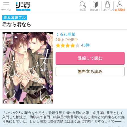
サービス
検索
はじめて
ログイン
会員登録
読み放題フル
君なら君なら
くるわ亜希
9巻まで公開中
45件
登録して読む
無料立ち読み
「いつか2人の舞台をやろう」歌舞伎界屈指の女形の名家・京月屋に養子として
入門した柚流は、幼馴染で名門・鳴神屋の御曹司でもある凜弥との約束を心の拠
り所にしていた。しかし現実は凜弥の隣には遠く及ばず悶々とする日々で――。
そんな中、2人きりの稽古中に、いきなりキスをされ凜弥の手が合わせの中に入