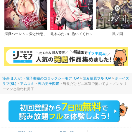
淫獄ハーレム～愛と憎悪、
叱るみたいに抱いてくれ～
鼠ノ国
淫らな調教館【フルカラー
パワハラ上司は隠れドM
版】
【電子限定特典付き】
漫画(まんが)・電子書籍のコミックシーモアTOP
読み放題フルTOP
ボーイズ
ラブ(BL)
アムコミ
夜の男子図鑑
野良だけど…本気で抱いてよ～ノンケリ
ーマンと拾われ男子