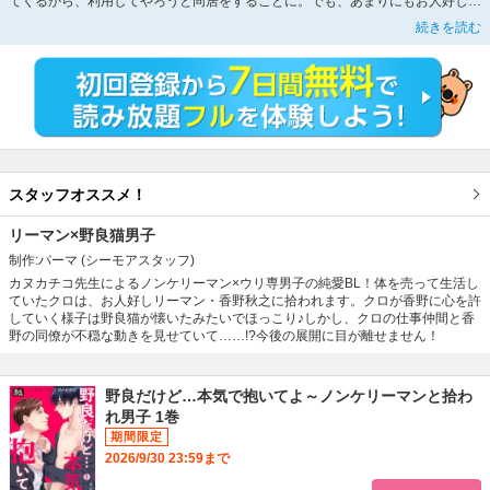
てくるから、利用してやろうと同居をすることに。でも、あまりにもお人好しで
優し過ぎる彼の真意が分からず悶々としはじめて…。きっと、今まで自分を抱い
続きを読む
た男達と同じで下心がある。そう思い、無防備な姿を見せてみてもエッチに誘惑
しても、香野は変わらずただただ親切に接してくる。今までの男と違う彼が気に
なって、つい触れたくなって部屋に忍び込んでしまい――。ねぇ、アンタは俺の
こと本気で抱いてくれる…?
スタッフオススメ！
リーマン×野良猫男子
制作:パーマ
(シーモアスタッフ)
カヌカチコ先生によるノンケリーマン×ウリ専男子の純愛BL！体を売って生活し
ていたクロは、お人好しリーマン・香野秋之に拾われます。クロが香野に心を許
していく様子は野良猫が懐いたみたいでほっこり♪しかし、クロの仕事仲間と香
野の同僚が不穏な動きを見せていて……!?今後の展開に目が離せません！
野良だけど…本気で抱いてよ～ノンケリーマンと拾わ
れ男子 1巻
2026/9/30 23:59まで