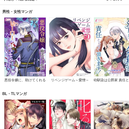
男性・女性マンガ
悪役令嬢に、助けてくれる
リベンジゲーム～愛憎～
幼馴染は公爵家 責任
ヒーローなんていません
て頂きます！
【完全版】
BL・TLマンガ