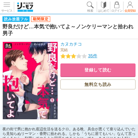
サービス
検索
はじめて
ログイン
会員登録
読み放題フル
期間限定
野良だけど…本気で抱いてよ～ノンケリーマンと拾われ
男子
カヌカチコ
完結
35件
登録して読む
無料立ち読み
夜の街で男に抱かれ底辺生活を送るクロ。ある晩、具合が悪くて座り込んでいた
ら見知らぬリーマン・香野に拾われる。しかも「うちに居てもいい」なんて言っ