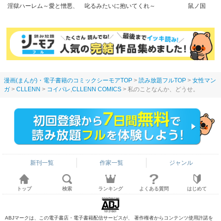
淫獄ハーレム～愛と憎悪、
叱るみたいに抱いてくれ～
鼠ノ国
淫らな調教館【フルカラー
パワハラ上司は隠れドM
版】
【電子限定特典付き】
漫画(まんが)・電子書籍のコミックシーモアTOP
読み放題フルTOP
女性マン
ガ
CLLENN
コイパレ
,
CLLENN COMICS
私のことなんか、どうせ。
新刊一覧
作家一覧
ジャンル
トップ
検索
ランキング
よくある質問
はじめて
ABJマークは、この電子書店・電子書籍配信サービスが、 著作権者からコンテンツ使用許諾を