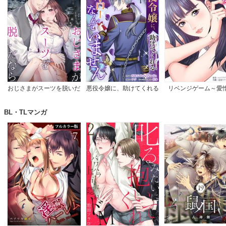
おじさまがスーツを脱いだ
悪役令嬢に、助けてくれる
リベンジゲーム～愛
なら
ヒーローなんていません
【完全版】
BL・TLマンガ