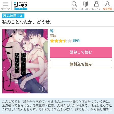
サービス
検索
はじめて
ログイン
会員登録
読み放題フル
私のことなんか、どうせ。
縛
完結
89件
登録して読む
無料立ち読み
こんな私でも、誰かから求めてもらえるんだ――休日のたび出かけていく夫に、
全然構ってもらえない専業主婦・佳奈。人付き合いが不得意で、地元と違って近
くに親しい友人もおらず、毎日寂しくてたまらない。誰でもいいから話し相手が
欲しい…そんな気持ちから、友達作りのためマッチングアプリを使ってみること