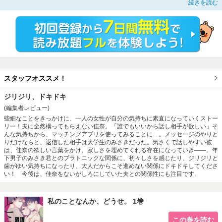
続きを読む
に。こういうアプリって怖いイメージがあったけど、メッセージのやりとりだけ
なら、と勇気を出して返信した相手は、イケメン大学生・みさき。気さくで話し
やすい彼は佳奈の欲しい言葉をくれ、寂しさを埋めてくれた。本音で話せる友達
ができたと喜んでいた折、夫との久しぶりの休日デートで日々が充実し始めたと
思ったが…。
スタッフオススメ！
ジリジリ、ドキドキ
(編集者レビュー)
些細なことをきっかけに、一人の女性が自分の気持ちに素直になっていくストー
リー！夫に全然構ってもらえない佳奈。「誰でもいいから話し相手が欲しい」そ
んな気持ちから、マッチングアプリを使ってみることに…。メッセージのやりと
りだけならと、返信した相手は大学生のみさきだった。気さくで話しやすい彼
は、佳奈の欲しい言葉をかけ、寂しさを埋めてくれる存在になっていき――。年
下男子のみさき君とのプラトニックな関係に、初々しさを感じたり、ジリジリと
歯がゆい気持ちになったり、大人だからこそ進めない関係にドキドキしてくださ
い！ 今後は、佳奈をないがしろにしていた夫との関係性にも注目です。
私のことなんか、どうせ。 1巻
この巻を読む