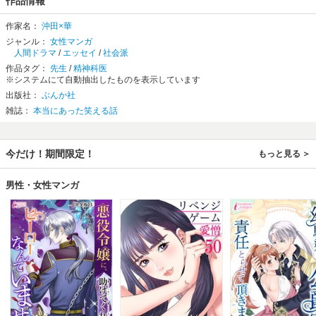
作品情報
作家名：
沖田×華
ジャンル：
女性マンガ
人間ドラマ
/
エッセイ
/
社会派
作品タグ：
先生
/
精神科医
※システムにて自動抽出したものを表示しています
出版社：
ぶんか社
雑誌：
本当にあった笑える話
今だけ！期間限定！
もっと見る
男性・女性マンガ