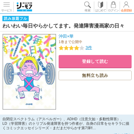
サービス
検索
はじめて
ログイン
会員登録
読み放題フル
わいわい毎日やらかしてます。発達障害漫画家の日々
沖田×華
1巻まで公開中
3件
登録して読む
無料立ち読み
自閉症スペクトラム（アスペルガー）、ADHD（注意欠如・多動性障害）、
LD（学習障害）のトリプル発達障害を持つ作者が、自身の日常をセキララに描
くコミックエッセイシリーズ・まだまだやらかす第7弾!!
発達障害研究の第一人者・精神科医 岩波明先生との対談「発達障害のライフハ