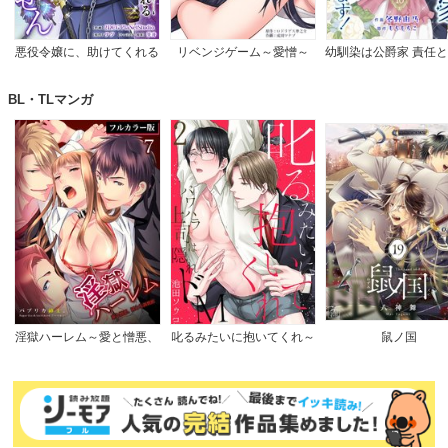
悪役令嬢に、助けてくれる
リベンジゲーム～愛憎～
幼馴染は公爵家 責任
ヒーローなんていません
て頂きます！
【完全版】
BL・TLマンガ
淫獄ハーレム～愛と憎悪、
叱るみたいに抱いてくれ～
鼠ノ国
淫らな調教館【フルカラー
パワハラ上司は隠れドM
版】
【電子限定特典付き】