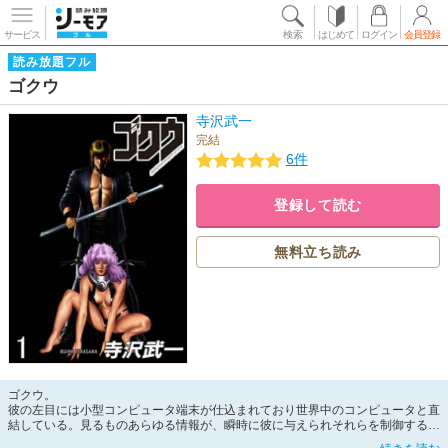
サービス
検索
はじめて
ログイン
会員登録
読み放題フル
ゴクウ
寺沢武一
完結
6件
登録して読む
無料立ち読み
ゴクウ。
彼の左目には小型コンピュータ端末が仕込まれており世界中のコンピュータと直
結している。見るものあらゆる情報が、瞬時に彼に与えられそれらを制御するこ
とが出来る。左目に『神の瞳』を持った男・ゴクウが東京・香港などを舞台に、