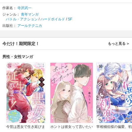
作家名：
寺沢武一
ジャンル：
青年マンガ
バトル・アクション
/
ハードボイルド
/
SF
出版社：
アールテクニカ
今だけ！期間限定！
もっと見る
男性・女性マンガ
今世は悪女で生き延びま
ホントは彼女って言いたい
宰相補佐様の偏愛、初
す！～玉の輿は死亡フラグ
のに。
つき