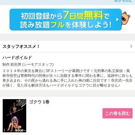
続きを読む
様々な事件と女たちと出会う。
ウェアラブルコンピュータの登場を予言する寺沢武一ワールドを代表する近未来
サスぺンス&サイバーアクション作品。
スタッフオススメ！
ハードボイルド
制作:焙煎男
(シーモアスタッフ)
２０１４年の東京を舞台にSFストーリーが幕開けです！元刑事の私立探偵・風
林寺悟空は警察時代の同僚が次々に自殺する事件に関わる事に。追跡中に自らも
巻き込まれ、その罠から逃れる為に手に入れた神の瞳に注目です！寺沢武一先生
が描く、見た目も解決方法もハードボイルドなゴクウに目が離せません♪
ゴクウ 1巻
この巻を読む