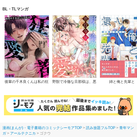
なので、落ちこぼれを婿に
BL・TLマンガ
します～
後輩の千木良くんは私の狂
野獣で冷徹な旦那様は、悪
姉と俺と先輩と
愛者【合冊版】
役令嬢と呼ばれる妻が愛お
しくて仕方ない
漫画(まんが)・電子書籍のコミックシーモアTOP
読み放題フルTOP
青年マン
ガ
アールテクニカ
ゴクウ