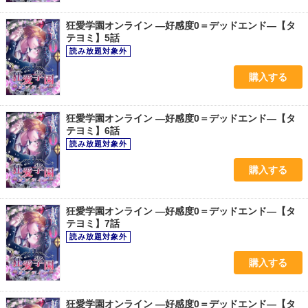
狂愛学園オンライン ―好感度0＝デッドエンド―【タ
テヨミ】5話
購入する
狂愛学園オンライン ―好感度0＝デッドエンド―【タ
テヨミ】6話
購入する
狂愛学園オンライン ―好感度0＝デッドエンド―【タ
テヨミ】7話
購入する
狂愛学園オンライン ―好感度0＝デッドエンド―【タ