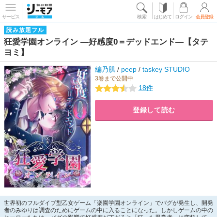
サービス
検索
はじめて
ログイン
会員登録
読み放題フル
狂愛学園オンライン ―好感度0＝デッドエンド―【タテ
ヨミ】
編乃肌
/
peep
/
taskey STUDIO
3巻まで公開中
18件
登録して読む
世界初のフルダイブ型乙女ゲーム「楽園学園オンライン」でバグが発生し、開発
者のみゆりは調査のためにゲームの中に入ることになった。しかしゲームの中の