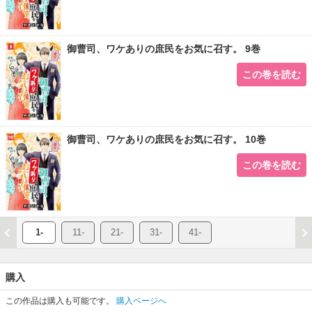
御曹司、ワケありの庶民をお気に召す。 9巻
この巻を読む
御曹司、ワケありの庶民をお気に召す。 10巻
この巻を読む
1-
11-
21-
31-
41-
購入
この作品は購入も可能です。
購入ページへ