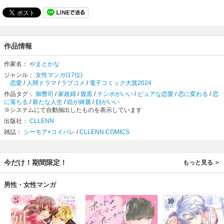
作品情報
作家名：
やまとかな
ジャンル：
女性マンガ(17位)
恋愛
/
人間ドラマ
/
ラブコメ
/
電子コミック大賞2024
作品タグ：
御曹司
/
家政婦
/
腹黒
/
テンポがいい
/
ピュアな恋愛
/
恋に変わる
/
恋
に落ちる
/
新たな人生
/
絵が綺麗
/
顔がいい
※システムにて自動抽出したものを表示しています
出版社：
CLLENN
雑誌：
シーモア×コイパレ
/
CLLENN COMICS
今だけ！期間限定！
もっと見る
男性・女性マンガ