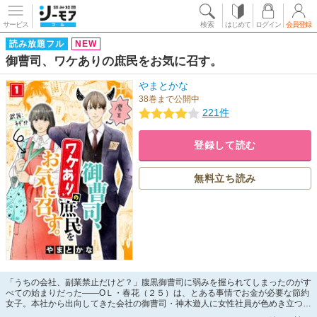
サービス
検索
はじめて
ログイン
会員登録
読み放題フル
NEW
御曹司、ワケありの庶民をお気に召す。
やまとかな
38巻まで公開中
221件
登録して読む
無料立ち読み
「うちの会社、副業禁止だけど？」腹黒御曹司に弱みを握られてしまったのがす
べての始まりだった――ОＬ・春花（２５）は、とある事情でお金が必要な節約
女子。本社から出向してきた会社の御曹司・神木遊人に女性社員が色めき立つ
中、全く興味がない春花。しかし、高圧的な態度で何よりお金を軽んじるような