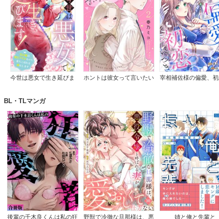
今世は悪女で生き延びま
ホントは彼女って言いたい
宰相補佐様の偏愛、初
す！～玉の輿は死亡フラグ
のに。
つき
なので、落ちこぼれを婿に
BL・TLマンガ
します～
後輩の千木良くんは私の狂
野獣で冷徹な旦那様は、悪
姉と俺と先輩と