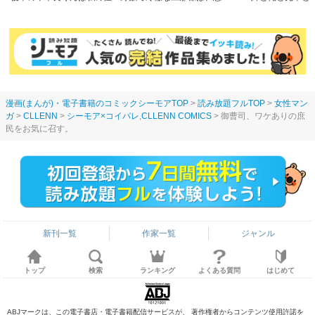
愛者【合冊版】
役令嬢と呼ばれる妻が愛お
しくて仕方ない
漫画(まんが)・電子書籍のコミックシーモアTOP
読み放題フルTOP
女性マン
ガ
CLLENN
シーモア×コイパレ
,
CLLENN COMICS
御曹司、ワケありの庶
民をお気に召す。
新刊一覧
作家一覧
ジャンル
トップ
検索
ランキング
よくある質問
はじめて
ABJマークは、この電子書店・電子書籍配信サービスが、 著作権者からコンテンツ使用許諾を