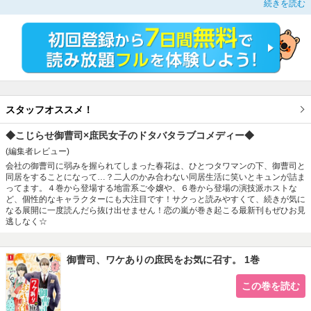
続きを読む
神木につい怒りを爆発させてしまう。いつものように副業のハウスキーパーで新
規客の住む高級タワーマンションに向かうと、そこに現れたのはまさかの神木だ
った…！しかも、金に物を言わせ【住み込みの家政婦】として春花を指名してき
て…？ひとつタワマンの下、御曹司×庶民のかみ合わない同居生活がスタート！
スタッフオススメ！
◆こじらせ御曹司×庶民女子のドタバタラブコメディー◆
(編集者レビュー)
会社の御曹司に弱みを握られてしまった春花は、ひとつタワマンの下、御曹司と
同居をすることになって…？二人のかみ合わない同居生活に笑いとキュンが詰ま
ってます。４巻から登場する地雷系ご令嬢や、６巻から登場の演技派ホストな
ど、個性的なキャラクターにも大注目です！サクっと読みやすくて、続きが気に
なる展開に一度読んだら抜け出せません！恋の嵐が巻き起こる最新刊もぜひお見
逃しなく☆
御曹司、ワケありの庶民をお気に召す。 1巻
この巻を読む