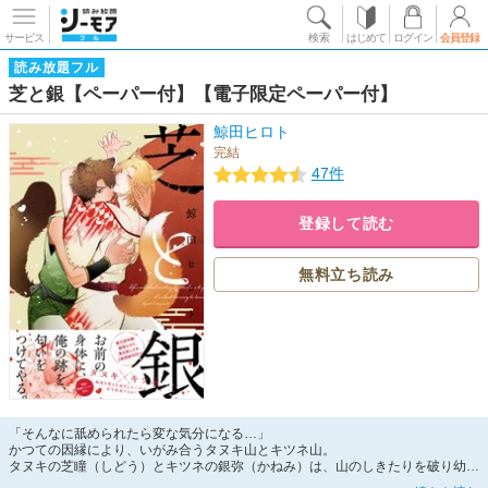
サービス
検索
はじめて
ログイン
会員登録
読み放題フル
芝と銀【ペーパー付】【電子限定ペーパー付】
鯨田ヒロト
完結
47件
登録して読む
無料立ち読み
「そんなに舐められたら変な気分になる…」
かつての因縁により、いがみ合うタヌキ山とキツネ山。
タヌキの芝瞳（しどう）とキツネの銀弥（かねみ）は、山のしきたりを破り幼な
じみとしてこっそり交流を続けている。