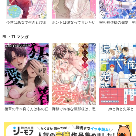
今世は悪女で生き延びま
ホントは彼女って言いたい
宰相補佐様の偏愛、初
す！～玉の輿は死亡フラグ
のに。
つき
なので、落ちこぼれを婿に
BL・TLマンガ
します～
後輩の千木良くんは私の狂
野獣で冷徹な旦那様は、悪
姉と俺と先輩と
愛者【合冊版】
役令嬢と呼ばれる妻が愛お
しくて仕方ない