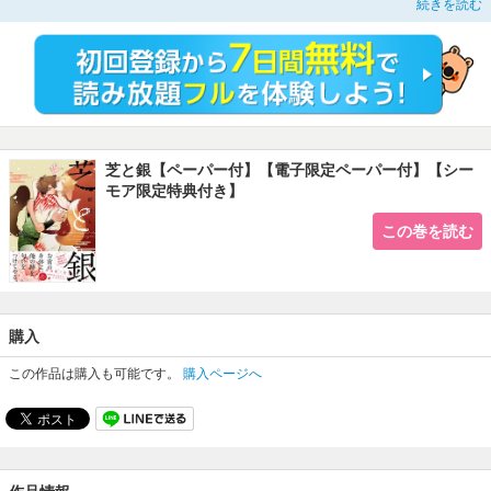
続きを読む
けれど、タヌキが住む山の開発計画を頓挫させようと人間に化けて奮闘する芝瞳
はある日、
銀弥が人間の男に身体を売っていると知ってしまい…？
ガチムチタヌキ×美人ウリ専キツネの異種姦ラブ！
おまけペーパー＆電子限定おまけペーパー付！
※本コンテンツには、コミックシーモア限定特典が付与されています
芝と銀【ペーパー付】【電子限定ペーパー付】【シー
モア限定特典付き】
この巻を読む
購入
この作品は購入も可能です。
購入ページへ