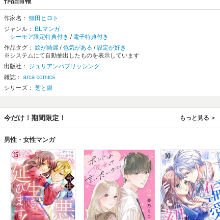
作品情報
作家名：
鯨田ヒロト
ジャンル：
BLマンガ
シーモア限定特典付き
/
電子特典付き
作品タグ：
絵が綺麗
/
色気がある
/
設定が好き
※システムにて自動抽出したものを表示しています
出版社：
ジュリアンパブリッシング
雑誌：
arca comics
シリーズ：
芝と銀
今だけ！期間限定！
もっと見る
男性・女性マンガ