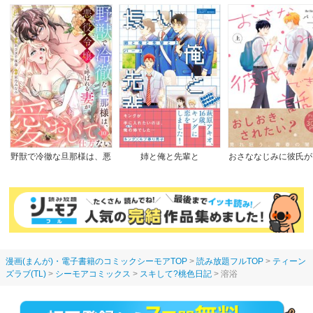
野獣で冷徹な旦那様は、悪
姉と俺と先輩と
おさななじみに彼氏が
役令嬢と呼ばれる妻が愛お
た話
しくて仕方ない
漫画(まんが)・電子書籍のコミックシーモアTOP
読み放題フルTOP
ティーン
ズラブ(TL)
シーモアコミックス
スキして?桃色日記
溶浴