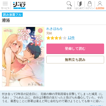
サービス
検索
はじめて
ログイン
会員登録
読み放題フル
溶浴
れきほねを
完結
12件
登録して読む
無料立ち読み
付き合って2年目の記念日に、元彼の柳の浮気現場を目撃してしまった城見（し
ろみ）。フられた上に、自分は3番目の女だったと告げられ傷心していた。その
うえ、最悪なことに部署は違えど同じ会社なので避けようとしても徐々に追い込
まれていた…。そして復縁を迫られ困っているところに「俺の彼女だから」と助