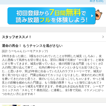
続きを読む
けにはいってくれたのは、なんと若手エースの門栗（もぐり）さんだった。
しつこい元彼を撃退してくれた門栗さんから食事に誘われ、ついていくと見覚え
のある公園へ。なんと二人は5年前に出会っていて…!?【コミックシーモア毎月
マンガ賞銀賞受賞作品】【桃色日記】
スタッフオススメ！
運命の再会！ もうチャンスを逃がさない
設計:うーちゃん
(シーモアスタッフ)
2年付き合った彼に、3股をかけられていたことが判明した城見（しろみ）。友
人に愚痴って気持ちを切り替えるも、翌日に職場で元彼が「やり直そう」と彼女
にすり寄ってきます。城見が困っていると、彼の同期である門栗（もぐり）が2
人の間に割り込んで来て…。社内の爽やかイケメンといきなりお近づきになっ
た…と思いきや、実は5年前に出会っていた2人のラブストーリーです。城見が
全く気づかないほど、門栗は垢ぬけてカッコよくなりました。彼女のために外見
を磨いてきたのかと思うと、彼のいじらしさにほっこりしちゃいます。やっと城
見との距離を縮められた門栗は、もう我慢の限界！ ちょっと強引に迫られてト
ロトロになっちゃう城見も可愛すぎます。作者はれきほねを先生です。シーモア
コミックスの「スキして？ 桃色日記」に連載し、全1巻で完結。イケメンにがっ
つかれたい方におすすめ！