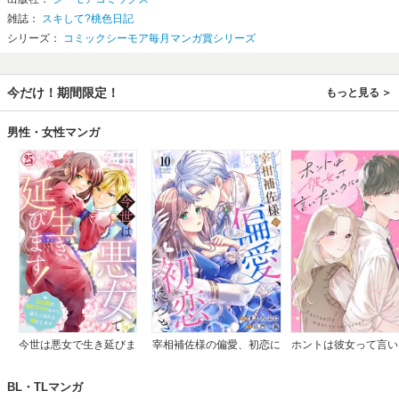
雑誌：
スキして?桃色日記
シリーズ：
コミックシーモア毎月マンガ賞シリーズ
今だけ！期間限定！
もっと見る
男性・女性マンガ
今世は悪女で生き延びま
宰相補佐様の偏愛、初恋に
ホントは彼女って言い
す！～玉の輿は死亡フラグ
つき
のに。
なので、落ちこぼれを婿に
BL・TLマンガ
します～