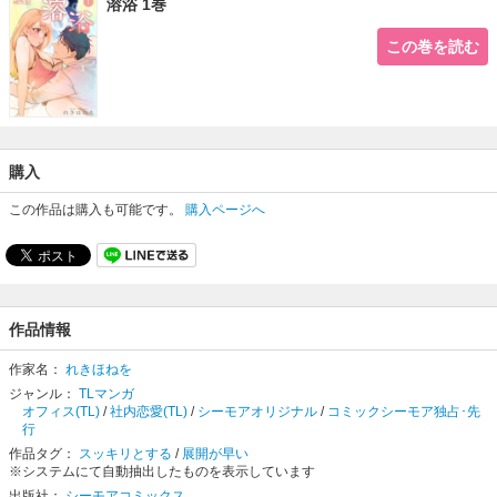
溶浴 1巻
この巻を読む
購入
この作品は購入も可能です。
購入ページへ
作品情報
作家名：
れきほねを
ジャンル：
TLマンガ
オフィス(TL)
/
社内恋愛(TL)
/
シーモアオリジナル
/
コミックシーモア独占･先
行
作品タグ：
スッキリとする
/
展開が早い
※システムにて自動抽出したものを表示しています
出版社：
シーモアコミックス