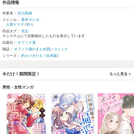
作品情報
作家名：
矢口高雄
ジャンル：
青年マンガ
人間ドラマ
/
釣り
作品タグ：
先生
※システムにて自動抽出したものを表示しています
出版社：
オフィス漫
雑誌：
オフィス漫のまとめ買いコミック
シリーズ：
釣りバカたち《合本版》
今だけ！期間限定！
もっと見る
男性・女性マンガ