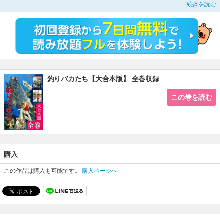
楽しむ人は１千万人とも言われ、そのプロセスには《特異な魅力》があるとされ
続きを読む
ている。主人公の田中は地方銀行に勤める大の釣りバカ。自称《ヘラブナが恋
人》というほどの釣りマニア。きっかけは地元の薬局で、釣りバカたちに釣りに
勧誘されたことから始まる。…初めて竿をもった田中が感じた釣りの醍醐味、釣
りのことがもう頭から離れない。だれが言おうとコレだけはやめられない！ 全
国の釣りバカたち必読！！ 思わず、ウンウンと共感するストーリー、『釣りキ
チ三平』でおなじみの釣り漫画のカリスマ、矢口高雄先生が描く圧倒的ボリュー
ムの大合本版：全巻収録！ ※単巻、他合本シリーズとの重複購入にご注意くだ
さい※
釣りバカたち【大合本版】 全巻収録
この巻を読む
購入
この作品は購入も可能です。
購入ページへ