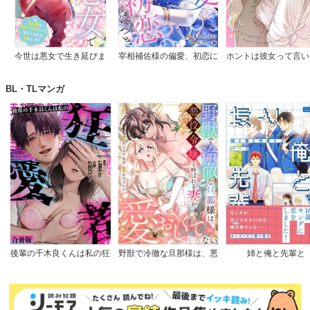
今世は悪女で生き延びま
宰相補佐様の偏愛、初恋に
ホントは彼女って言い
す！～玉の輿は死亡フラグ
つき
のに。
なので、落ちこぼれを婿に
BL・TLマンガ
します～
後輩の千木良くんは私の狂
野獣で冷徹な旦那様は、悪
姉と俺と先輩と
愛者【合冊版】
役令嬢と呼ばれる妻が愛お
しくて仕方ない