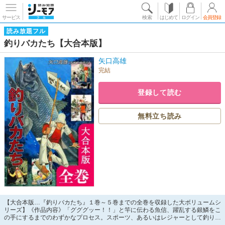
サービス
検索
はじめて
ログイン
会員登録
読み放題フル
釣りバカたち【大合本版】
矢口高雄
完結
登録して読む
無料立ち読み
【大合本版…『釣りバカたち』１巻～５巻までの全巻を収録した大ボリュームシ
リーズ】《作品内容》「グググッー！！」と竿に伝わる魚信、躍乱する銀鱗をこ
の手にするまでのわずかなプロセス。スポーツ、あるいはレジャーとして釣りを