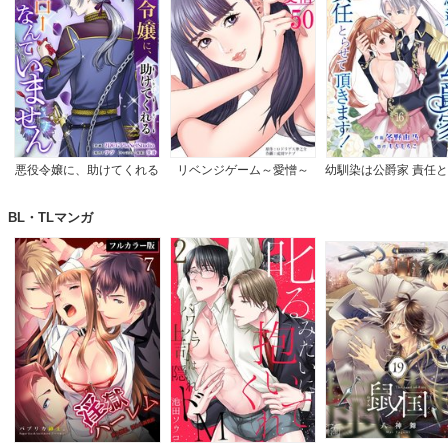
悪役令嬢に、助けてくれる
リベンジゲーム～愛憎～
幼馴染は公爵家 責任
ヒーローなんていません
て頂きます！
【完全版】
BL・TLマンガ