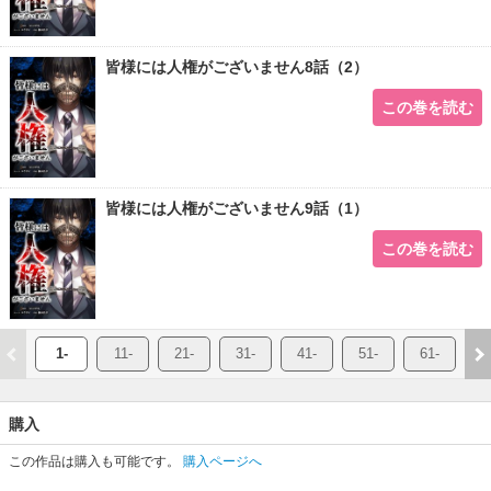
皆様には人権がございません8話（2）
この巻を読む
皆様には人権がございません9話（1）
この巻を読む
1-
11-
21-
31-
41-
51-
61-
7
購入
この作品は購入も可能です。
購入ページへ