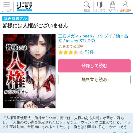
サービス
検索
はじめて
ログイン
会員登録
読み放題フル
皆様には人権がございません
三石メガネ
/
peep
/
ユウダイ
/
柚木昌
幸
/
taskey STUDIO
15巻まで公開中
52件
登録して読む
無料立ち読み
『人権適正使用法』施行から××年。街では「人権のある人間」が豊かに暮ら
し、「人権のない家畜認定されたヒト」がショーウィンドウに並んでいる。ペッ
トや実験動物、食用肉にされるヒトたちは、俺とは別世界に住む、かわいそうな
生き物だ…そのはず、だった――。マンガ・ノベルアプリ「peep」の大人気サ