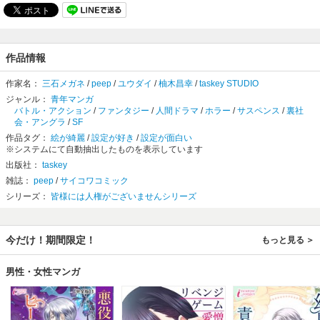
作品情報
作家名：
三石メガネ
/
peep
/
ユウダイ
/
柚木昌幸
/
taskey STUDIO
ジャンル：
青年マンガ
バトル・アクション
/
ファンタジー
/
人間ドラマ
/
ホラー
/
サスペンス
/
裏社
会・アングラ
/
SF
作品タグ：
絵が綺麗
/
設定が好き
/
設定が面白い
※システムにて自動抽出したものを表示しています
出版社：
taskey
雑誌：
peep
/
サイコワコミック
シリーズ：
皆様には人権がございませんシリーズ
今だけ！期間限定！
もっと見る
男性・女性マンガ