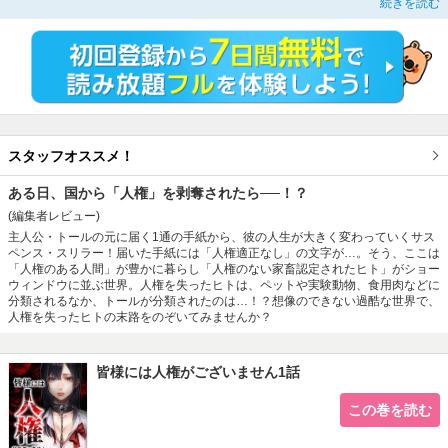
続きを読む
スペンススリラーが、待望のコミカライズ化！！
スタッフオススメ！
ある日、国から「人権」を剥奪されたら──！？
(編集者レビュー)
主人公・トールの元に届く1通の手紙から、彼の人生が大きく変わっていくサス
ペンス・スリラー！届いた手紙には「人権適正なし」の文字が…。そう、ここは
「人権のある人間」が豊かに暮らし「人権のない家畜認定されたヒト」がショー
ウィンドウに並ぶ世界。人権を失ったヒトは、ペットや実験動物、食用肉などに
分類されるなか、トールが分類されたのは…！？想像のできない過酷な世界で、
人権を失ったヒトの末路をのぞいてみませんか？
皆様には人権がございません1話
この巻を読む