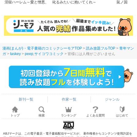
淫獄ハーレム～愛と憎悪、
叱るみたいに抱いてくれ～
鼠ノ国
淫らな調教館【フルカラー
パワハラ上司は隠れドM
版】
【電子限定特典付き】
漫画(まんが)・電子書籍のコミックシーモアTOP
読み放題フルTOP
青年マン
ガ
taskey
peep
,
サイコワコミック
皆様には人権がございません
新刊一覧
作家一覧
ジャンル
トップ
検索
ランキング
よくある質問
はじめて
ABJマークは、この電子書店・電子書籍配信サービスが、 著作権者からコンテンツ使用許諾を