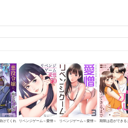
助けてくれ
リベンジゲーム～愛憎～
リベンジゲーム～愛憎～
期限は恋ができる
んていませ
【電子限定単行本】