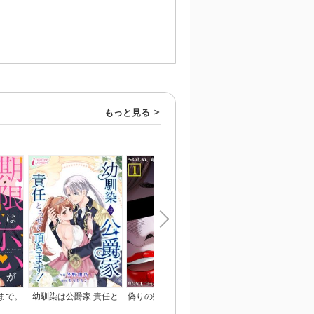
もっと見る
まで。
幼馴染は公爵家 責任と
偽りの整形ブス、愛され
恋のあかし
らせて頂きます！
女子に地獄の復讐～いじ