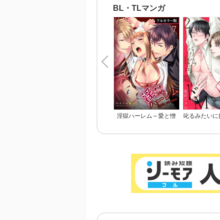
ん【完
BL・TLマンガ
淫獄ハーレム～愛と憎
叱るみたいに
悪、淫らな調教館【フル
～パワハラ上
カラー版】
M【電子限定