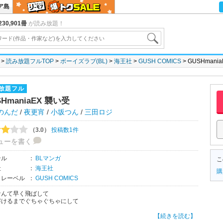
ア島
30,901冊
が読み放題！
読み放題フルTOP
ボーイズラブ(BL)
海王社
GUSH COMICS
GUSHmani
放題フル
SHmaniaEX 襲い受
のんだ
/
夜更宵
/
小坂つん
/
三田ロジ
（3.0）
投稿数1件
ューを書く
ンル
：
BLマンガ
こ
社
：
海王社
購
・レーベル
：
GUSH COMICS
なんて早く飛ばして
溶けるまでぐちゃぐちゃにして
ーズ セイ ラブミー！」野田のんだ
【続きを読む】