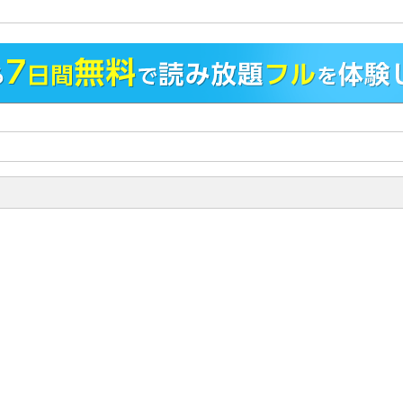
ツンデレ（？）ヤンキー×全宇宙から愛されボーイのドタバタラブコメディ
！
ックステージ・スキャンダル」夜更宵
クールな最年少チート絶倫×顔面勝ち組の圧倒的センター、キラキラアイド
事情見せちゃいます!?
けっぷち漫画家の生存戦略」小坂つん
ない漫画家×片想いシナリオライター、BL漫画で起死回生！
リタチリーマン、ネコ化計画」三田ロジ
で同期でタチ同士、当然恋愛対象外…のはずなのに、なんでこんな状況
！