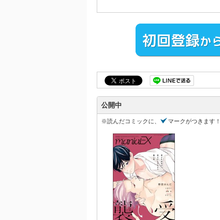
強面
開幕
「バ
一見
ルの裏
「が
売れ
「バ
友人
に!!?
公開中
※読んだコミックに、
マークがつきます