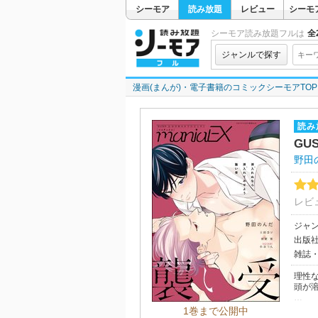
シーモア
読み放題
レビュー
シーモ
シーモア読み放題フルは
全2
ジャンルで探す
漫画(まんが)・電子書籍のコミックシーモアTOP
読み
GU
野田
レビ
ジャ
出版
雑誌
理性
頭が
「プリ
1巻まで公開中