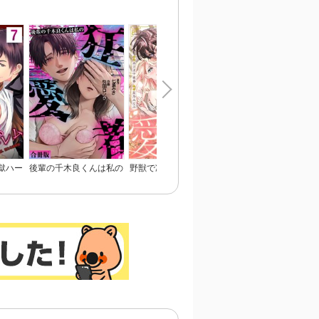
め、毒親、マウント女に
人生リベンジ【単行本】
獄ハー
後輩の千木良くんは私の
野獣で冷徹な旦那様は、
姉と俺と先輩と
淫らな
狂愛者【合冊版】
悪役令嬢と呼ばれる妻が
愛おしくて仕方ない