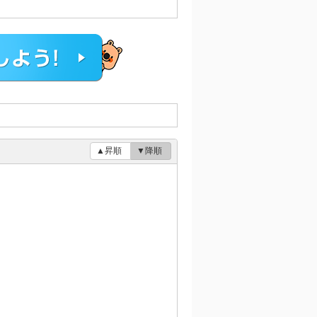
▲昇順
▼降順