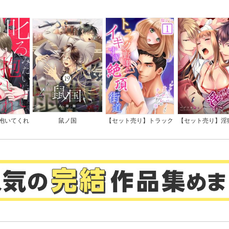
全版】
抱いてくれ
鼠ノ国
【セット売り】トラック
【セット売り】淫
司は隠れド
野郎とイキすぎ絶頂街道
レム～愛と憎悪、
特典付き】
～シフトレバーより太い
調教館
アレがナカまで深く…