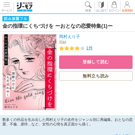
サービス
検索
はじめて
ログイン
会員登録
読み放題フル
金の指環にくちづけを ーおとなの恋愛特集(1)ー
岡村えり子
完結
1件
登録して読む
無料立ち読み
数多くの作品を生み出した岡村えり子の名作をジャンル別に再編集。おとなの恋
愛、不倫、虐待…など、女性の心情を真正面から描く。
姉のフィアンセに恋をしてしまった侑子。叶わぬ恋とはわかっているが愛する人