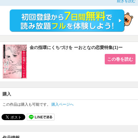
続きを読む
に買ってもらうのが夢だった「金の指環」を彼にねだる。姉の幸せを願うのか、
はたまた自分を貫くのか――！
〈収録作品〉
金の指環にくちづけを
スウィート・ホーム
赤い靴
春夏愁冬
金の指環にくちづけを ーおとなの恋愛特集(1)ー
この巻を読む
購入
この作品は購入も可能です。
購入ページへ
作品情報