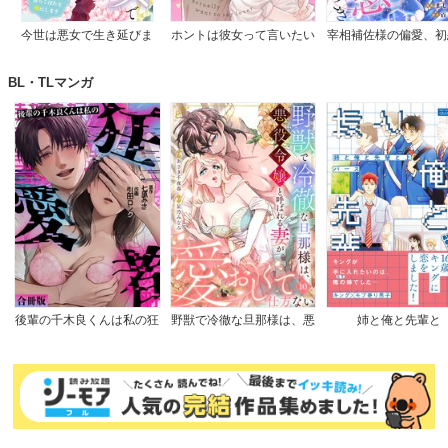
今世は悪女で生き延びま
ホントは彼女って言いたい
宰相補佐様の偏愛、初
す！～玉の輿は死亡フラグ
のに。
つき
なので、落ちこぼれを婿に
BL・TLマンガ
します～
後輩の千木良くんは私の狂
野獣で冷徹な旦那様は、悪
姉と俺と先輩と
愛者【合冊版】
役令嬢と呼ばれる妻が愛お
しくて仕方ない