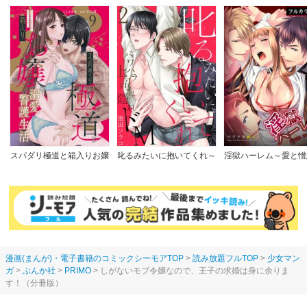
スパダリ極道と箱入りお嬢
叱るみたいに抱いてくれ～
淫獄ハーレム～愛と憎
の溺愛警護生活 処女の私を
パワハラ上司は隠れドM
淫らな調教館【フルカ
愛撫する指は乱暴だけど繊
【電子限定特典付き】
版】
細で!?
漫画(まんが)・電子書籍のコミックシーモアTOP
読み放題フルTOP
少女マン
ガ
ぶんか社
PRIMO
しがないモブ令嬢なので、王子の求婚は身に余りま
す！（分冊版）