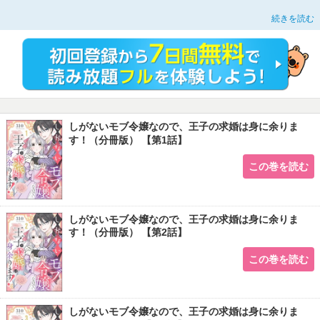
ヴェルフェ国・王立ユーリス学園に通う男爵令嬢のミサキは、実は転生者。
続きを読む
入学式に前世の記憶が戻り、どうやら大好きだった乙女ゲームの世界の転生した
みたい。
ただのモブではあるけど、小悪魔系の侯爵令息と策士眼鏡の公爵令息、
そしてクールでちょっと天然な第二王子（最推し）の仲良し3人組を近くで見ら
れるので幸せ！
悪役令嬢やヒロインにも出会えてウキウキしていたら、ひょんなことから王子に
興味を持たれてしまい…？
転生したらなぜか王子に気に入られてしまいましたが、平穏に暮らしたいだけな
んです――!!
しがないモブ令嬢なので、王子の求婚は身に余りま
す！（分冊版） 【第1話】
※この作品は『PRIMO Vol.23』に収録されています。重複購入にご注意下さ
い。
この巻を読む
しがないモブ令嬢なので、王子の求婚は身に余りま
す！（分冊版） 【第2話】
この巻を読む
しがないモブ令嬢なので、王子の求婚は身に余りま