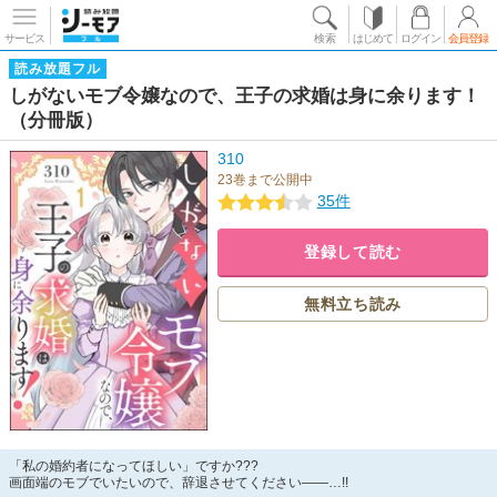
サービス
検索
はじめて
ログイン
会員登録
読み放題フル
しがないモブ令嬢なので、王子の求婚は身に余ります！
（分冊版）
310
23巻まで公開中
35件
登録して読む
無料立ち読み
「私の婚約者になってほしい」ですか???
画面端のモブでいたいので、辞退させてください――…!!