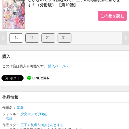
す！（分冊版） 【第10話】
この巻を読む
1-
11-
21-
31-
購入
この作品は購入も可能です。
購入ページへ
作品情報
作家名：
310
ジャンル：
少女マンガ(93位)
恋愛
作品タグ：
王子
/
令嬢
/
のほほんとする