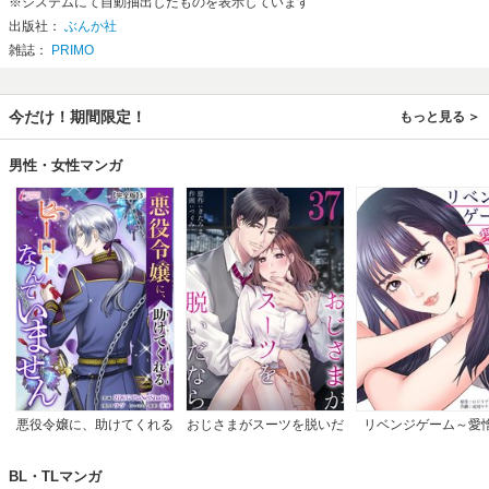
※システムにて自動抽出したものを表示しています
出版社：
ぶんか社
雑誌：
PRIMO
今だけ！期間限定！
もっと見る
男性・女性マンガ
悪役令嬢に、助けてくれる
おじさまがスーツを脱いだ
リベンジゲーム～愛
ヒーローなんていません
なら
【完全版】
BL・TLマンガ