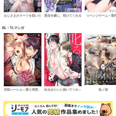
おじさまがスーツを脱いだ
悪役令嬢に、助けてくれる
リベンジゲーム～愛
なら
ヒーローなんていません
【完全版】
BL・TLマンガ
淫獄ハーレム～愛と憎悪、
叱るみたいに抱いてくれ～
鼠ノ国
淫らな調教館【フルカラー
パワハラ上司は隠れドM
版】
【電子限定特典付き】