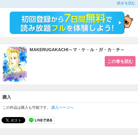
とになる。27歳で課長のイス目前であったある日の午後、武田雄一に出会った
続きを読む
ことによって……。表題作の他、結婚か仕事か愛かに揺れる大人の恋模様を描い
た「アンビシャス・ラヴァーズ」、ニューヨークを舞台に繰り広げられるスリル
＆サスペンス＆ロマンスの名作「スウィンギング・シルフ」も同時収録！！ 望
月玲子先生がお贈りする働く大人の女性のためのリアルなラブストーリー短編
集！！
MAKERUGAKACHI～マ・ケ・ル・ガ・カ・チ～
この巻を読む
購入
この作品は購入も可能です。
購入ページへ