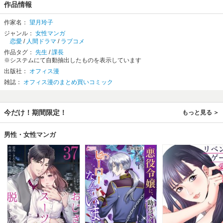
作品情報
作家名：
望月玲子
ジャンル：
女性マンガ
恋愛
/
人間ドラマ
/
ラブコメ
作品タグ：
先生
/
課長
※システムにて自動抽出したものを表示しています
出版社：
オフィス漫
雑誌：
オフィス漫のまとめ買いコミック
今だけ！期間限定！
もっと見る
男性・女性マンガ