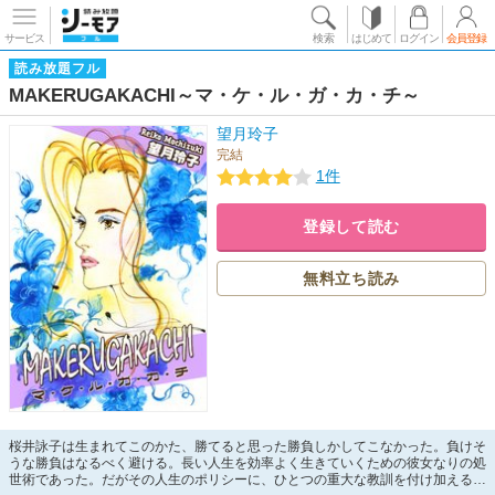
サービス
検索
はじめて
ログイン
会員登録
読み放題フル
MAKERUGAKACHI～マ・ケ・ル・ガ・カ・チ～
望月玲子
完結
1件
登録して読む
無料立ち読み
桜井詠子は生まれてこのかた、勝てると思った勝負しかしてこなかった。負けそ
うな勝負はなるべく避ける。長い人生を効率よく生きていくための彼女なりの処
世術であった。だがその人生のポリシーに、ひとつの重大な教訓を付け加えるこ