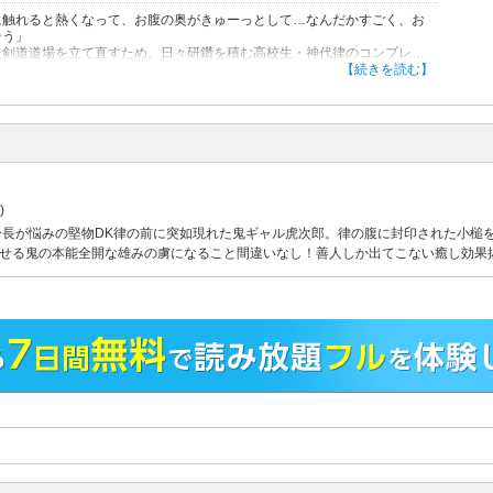
に触れると熱くなって、お腹の奥がきゅーっとして…なんだかすごく、お
そう」
た剣道道場を立て直すため、日々研鑽を積む高校生・神代律のコンプレッ
は、背が小さいこと！そんな律の前に奇抜な格好で現れた長髪男子から、
【続きを読む】
は鬼だよ！一寸法師の子孫であるキミから打ち出の小槌を取り戻しにき
と宣言されて…!?
Kギャル鬼×堅物ミニマム男子、エッチでキュートな令和版「一寸法師」譚☆
けペーパー＆電子限定おまけペーパー付！
コンテンツには、コミックシーモア限定特典が付与されています
)
身長が悩みの堅物DK律の前に突如現れた鬼ギャル虎次郎。律の腹に封印された小槌
見せる鬼の本能全開な雄みの虜になること間違いなし！善人しか出てこない癒し効果