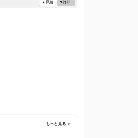
▲昇順
▼降順
もっと見る