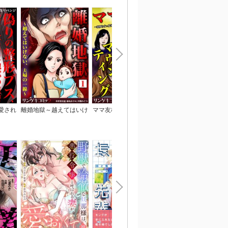
愛され
離婚地獄～越えてはいけ
ママ友格差マウンティン
整形したら人生転落!
～いじ
ない、夫婦の一線～【合
グ～裏切り女×見栄っ張
ブタ鼻主婦、婚活ブス
ト女に
本版】
り主婦×SNS炎上【合本
就活女子大生の末路【
行本】
版】
本版】