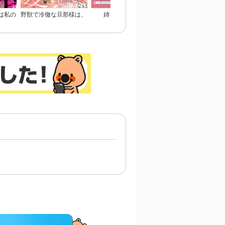
は私の
野獣で冷徹な旦那様は、
姉と俺と先輩と
おさななじみに彼氏が
版】
悪役令嬢と呼ばれる妻が
きた話
愛おしくて仕方ない