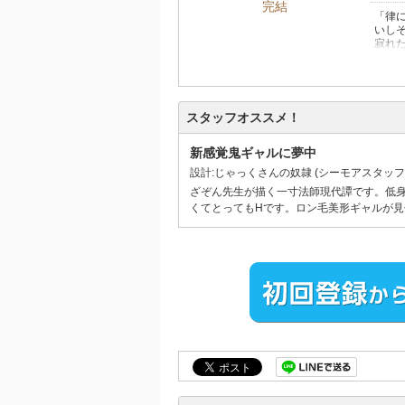
完結
「律
いし
寂れ
クス
「俺
た！」
Y2
おま
スタッフオススメ！
※本
新感覚鬼ギャルに夢中
設計:じゃっくさんの奴隷
(シーモアスタッフ
ざぞん先生が描く一寸法師現代譚です。低
くてとってもHです。ロン毛美形ギャルが