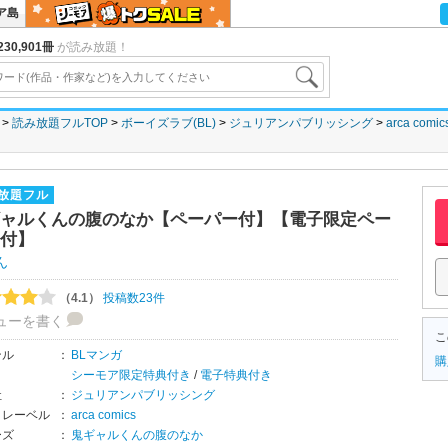
ア島
30,901冊
が読み放題！
読み放題フルTOP
ボーイズラブ(BL)
ジュリアンパブリッシング
arca comic
放題フル
ャルくんの腹のなか【ペーパー付】【電子限定ペー
付】
ん
（4.1）
投稿数23件
ューを書く
こ
ンル
：
BLマンガ
購
シーモア限定特典付き
/
電子特典付き
社
：
ジュリアンパブリッシング
・レーベル
：
arca comics
ーズ
：
鬼ギャルくんの腹のなか