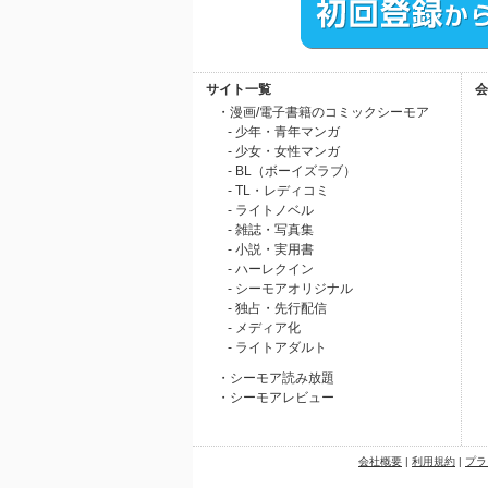
サイト一覧
会
・漫画/電子書籍のコミックシーモア
- 少年・青年マンガ
- 少女・女性マンガ
- BL（ボーイズラブ）
- TL・レディコミ
- ライトノベル
- 雑誌・写真集
- 小説・実用書
- ハーレクイン
- シーモアオリジナル
- 独占・先行配信
- メディア化
- ライトアダルト
・シーモア読み放題
・シーモアレビュー
会社概要
|
利用規約
|
プラ