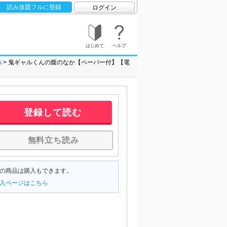
読み放題フルに登録
ログイン
はじめて
ヘルプ
s
鬼ギャルくんの腹のなか【ペーパー付】【電
登録して読む
無料立ち読み
の商品は購入もできます。
入ページはこちら