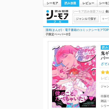
シーモア
読み放題
レビュー
シーモ
シーモア読み放題フルは
全2
ジャンルで探す
漫画(まんが)・電子書籍のコミックシーモアTOP
子限定ペーパー付】
読み
鬼ギ
パー
ざぞ
レビ
ジャ
出版
雑誌
シリ