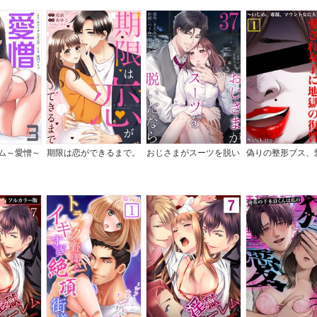
ム～愛憎～
期限は恋ができるまで。
おじさまがスーツを脱い
偽りの整形ブス、
単行本】
だなら
女子に地獄の復讐
め、毒親、マウン
人生リベンジ【単