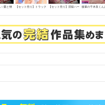
ム～愛と憎
【セット売り】トラック
【セット売り】淫獄ハー
後輩の千木良くん
教館【フル
野郎とイキすぎ絶頂街道
レム～愛と憎悪、淫らな
狂愛者【合冊
版】
～シフトレバーより太い
調教館
アレがナカまで深く…
。