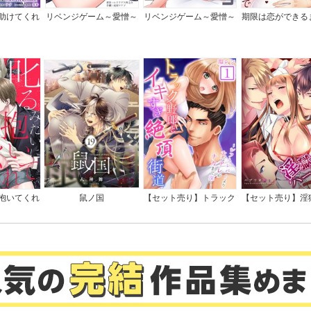
助けてくれ
リベンジゲーム～愛憎～
リベンジゲーム～愛憎～
期限は恋ができる
んていませ
【電子限定単行本】
全版】
抱いてくれ
鼠ノ国
【セット売り】トラック
【セット売り】淫
司は隠れド
野郎とイキすぎ絶頂街道
レム～愛と憎悪、
特典付き】
～シフトレバーより太い
調教館
アレがナカまで深く…