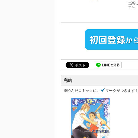
に楽
てた
も、
ート
※本
完結
※読んだコミックに、
マークがつきます