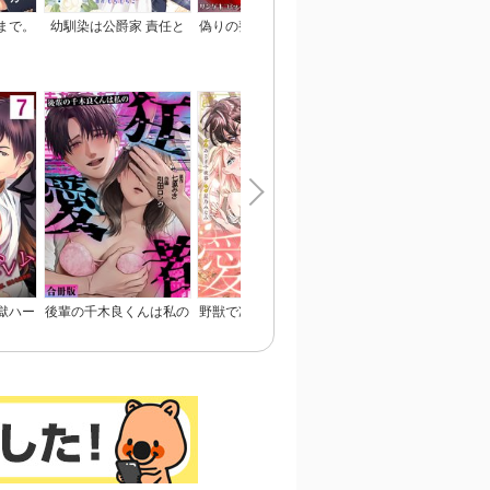
まで。
幼馴染は公爵家 責任と
偽りの整形ブス、愛され
恋のあかし
らせて頂きます！
女子に地獄の復讐～いじ
め、毒親、マウント女に
人生リベンジ【単行本】
獄ハー
後輩の千木良くんは私の
野獣で冷徹な旦那様は、
姉と俺と先輩と
淫らな
狂愛者【合冊版】
悪役令嬢と呼ばれる妻が
愛おしくて仕方ない