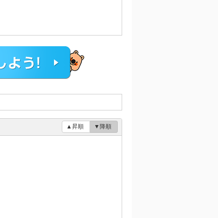
▲昇順
▼降順