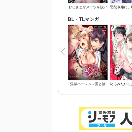
おじさまがスーツを脱い
悪役令嬢に、
だなら
るヒーローな
ん【完
BL・TLマンガ
淫獄ハーレム～愛と憎
叱るみたいに
悪、淫らな調教館【フル
～パワハラ上
カラー版】
M【電子限定