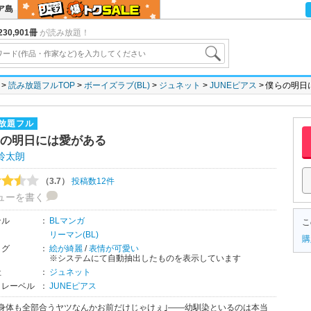
ア島
30,901冊
が読み放題！
読み放題フルTOP
ボーイズラブ(BL)
ジュネット
JUNEピアス
僕らの明日
放題フル
の明日には愛がある
玲太朗
（3.7）
投稿数12件
ューを書く
ンル
：
BLマンガ
こ
リーマン(BL)
購
タグ
：
絵が綺麗
/
表情が可愛い
※システムにて自動抽出したものを表示しています
社
：
ジュネット
・レーベル
：
JUNEピアス
も身体も全部合うヤツなんかお前だけじゃけぇ｣――幼馴染といるのは本当