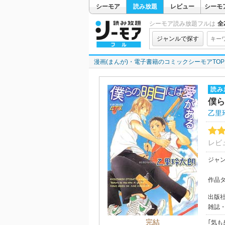
シーモア
読み放題
レビュー
シーモ
シーモア読み放題フルは
全2
ジャンルで探す
漫画(まんが)・電子書籍のコミックシーモアTOP
読み
僕ら
乙里
レビ
ジャ
作品
出版
雑誌
完結
｢気