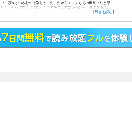
しい。藤次とつるむのは楽しかった。だからエッチもその延長上だと思っ
。ただ、引っ越すことになったことを言えずにいるのも、身体を重ねたの
お前が好きだったからなんだ…。他、二人の初めてのエッチを描いたキュ
【続きを読む】
な純愛や、スーツ萌えにはたまらない上司と部下の切ない恋物語も収録★
紹介文は、コンテンツの7話目に該当いたします。
！