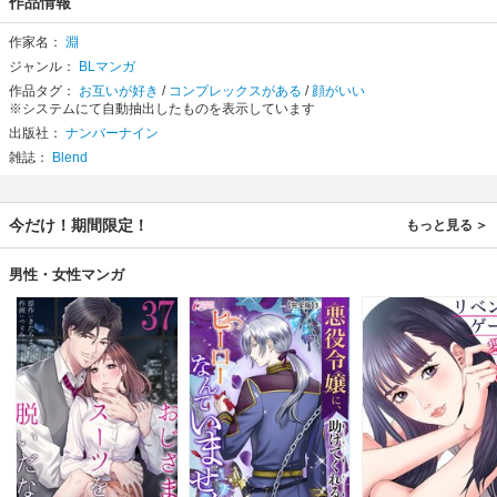
作品情報
作家名：
淵
ジャンル：
BLマンガ
作品タグ：
お互いが好き
/
コンプレックスがある
/
顔がいい
※システムにて自動抽出したものを表示しています
出版社：
ナンバーナイン
雑誌：
Blend
今だけ！期間限定！
もっと見る
男性・女性マンガ