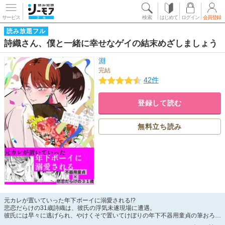
サービス
検索
はじめて
ログイン
会員登録
読み放題フル
詩織さん、僕と一緒に幸せなゲイの結末めざしましょう
淵
完結
42件
登録して読む
無料立ち読み
元カレが置いていった年下ボーイに溺愛される!?
悲恋だらけの31歳詩織は、彼氏の浮気未遂現場に遭遇。
彼氏には早々に逃げられ、やけくそで置いてけぼりの年下不器用童貞の筆おろし
をしてやることに。