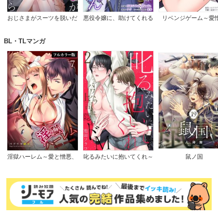
おじさまがスーツを脱いだ
悪役令嬢に、助けてくれる
リベンジゲーム～愛
なら
ヒーローなんていません
【完全版】
BL・TLマンガ
淫獄ハーレム～愛と憎悪、
叱るみたいに抱いてくれ～
鼠ノ国
淫らな調教館【フルカラー
パワハラ上司は隠れドM
版】
【電子限定特典付き】