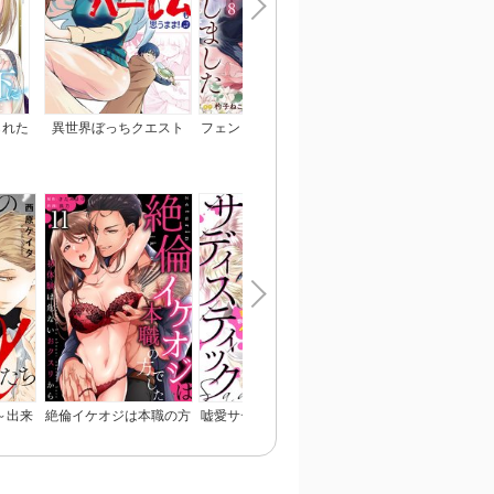
られた
異世界ぼっちクエスト
フェンリル王子は私を番
ひざまずいて、愛を乞
われま
隠密スキルで無双もハー
にしました
～御曹司の一途な愛執
レムも思うまま！...なは
ず
～出来
絶倫イケオジは本職の方
嘘愛サディスティック～
呪われ公爵と甘く淫ら
れる～
でした～初体験は危ない
罪の数だけ…イけ！
契約婚～癒やしの令嬢
おクスリから～
とろける口づけで愛を
ぐ～