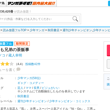
ア島
30,420冊
が読み放題！
読み放題フルTOP
少年マンガ
秋田書店
週刊少年チャンピオン
,
少年チャン
放題フル
期間限定
も兄弟の茶飯事
ノコ
/
蔵人幸明
（4.4）
投稿数42件
ューを書く
ンル
：
少年マンガ(58位)
こ
ギャグ・コメディー
購
タグ
：
芸人
/
ママ
/
長男
/
ビジュがいい
※システムにて自動抽出したものを表示しています
社
：
秋田書店
・レーベル
：
週刊少年チャンピオン
/
少年チャンピオン・コミックス
→若手人気芸人『苺』。次男→スーパー人気アイドル『Ni・Go』。三男→