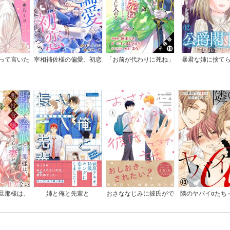
って言いた
宰相補佐様の偏愛、初恋
「お前が代わりに死ね」
暴君な姉に捨て
に。
につき
と言われた私。妹の身代
ら、公爵閣下に拾
わりに冷酷な辺境伯のも
した
とへ嫁ぎ、幸せを手に入
れる（コミック） 分冊
版
旦那様は、
姉と俺と先輩と
おさななじみに彼氏がで
隣のヤバイαたち
ばれる妻が
きた話
損ないΩは堕とさ
仕方ない