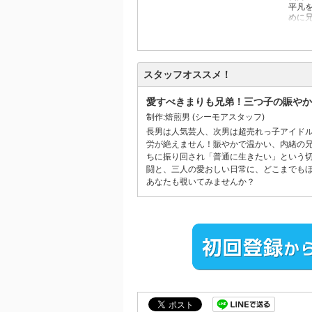
平凡
めに
兄に
スタッフオススメ！
愛すべきまりも兄弟！三つ子の賑やか
制作:焙煎男
(シーモアスタッフ)
長男は人気芸人、次男は超売れっ子アイド
労が絶えません！賑やかで温かい、内緒の
ちに振り回され「普通に生きたい」という
闘と、三人の愛おしい日常に、どこまでも
あなたも覗いてみませんか？