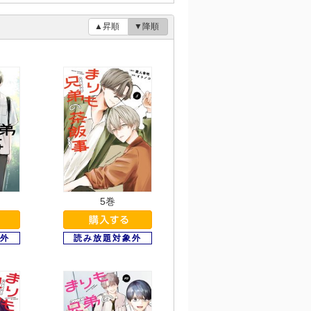
▲昇順
▼降順
5巻