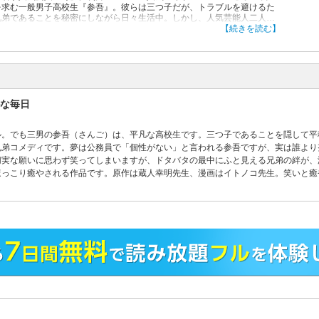
を求む一般男子高校生『参吾』。彼らは三つ子だが、トラブルを避けるた
兄弟であることを秘密にしながら日々生活中。しかし、人気芸能人二人を
もつ一番末っ子の参吾は何かと苦労が絶えずで…!?
【続きを読む】
な毎日
ル。でも三男の参吾（さんご）は、平凡な高校生です。三つ子であることを隠して平
兄弟コメディです。夢は公務員で「個性がない」と言われる参吾ですが、実は誰より
切実な願いに思わず笑ってしまいますが、ドタバタの最中にふと見える兄弟の絆が、
ほっこり癒やされる作品です。原作は蔵人幸明先生、漫画はイトノコ先生。笑いと癒