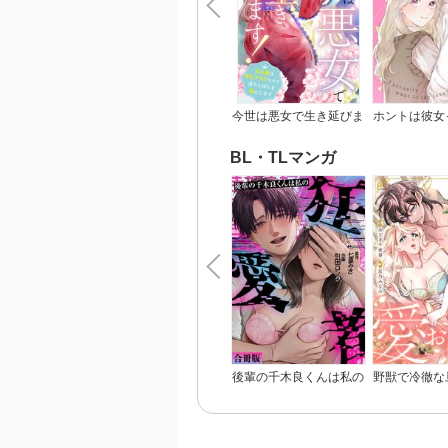
今世は悪女で生き延びま
ホントは彼女
す！～玉の輿は死亡フラ
いの
グなので、落ちこぼれを
BL・TLマンガ
婿にします～
後輩の千木良くんは私の
野獣で冷徹な
狂愛者【合冊版】
悪役令嬢と呼
愛おしくて