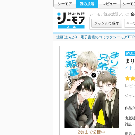
シーモア
読み放題
レビュー
シーモ
シーモア読み放題フルは
全2
ジャンルで探す
漫画(まんが)・電子書籍のコミックシーモアTOP
読み
まり
イト
レビ
ジャ
作品
出版
雑誌
2巻まで公開中
長男