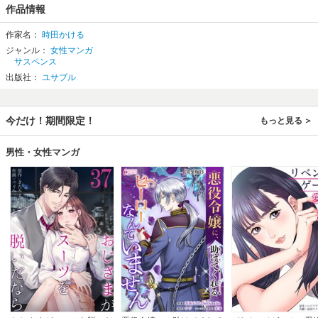
作品情報
作家名：
時田かける
ジャンル：
女性マンガ
サスペンス
出版社：
ユサブル
今だけ！期間限定！
もっと見る
男性・女性マンガ