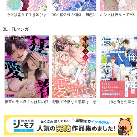
今世は悪女で生き延びま
宰相補佐様の偏愛、初恋に
ホントは彼女って言い
す！～玉の輿は死亡フラグ
つき
のに。
なので、落ちこぼれを婿に
BL・TLマンガ
します～
後輩の千木良くんは私の狂
野獣で冷徹な旦那様は、悪
姉と俺と先輩と
愛者【合冊版】
役令嬢と呼ばれる妻が愛お
しくて仕方ない