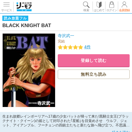
サービス
検索
はじめて
ログイン
会員登録
読み放題フル
BLACK KNIGHT BAT
寺沢武一
完結
4件
登録して読む
無料立ち読み
生まれ故郷レインボーリアへ17歳の少女バットが帰って来た!黒騎士女王(ブラッ
クナイト・クイーン)の姫として封印された｢星船｣を目覚めさせ ウルフ、ジェ
ット、アイアンブル、フーチェンの四銃士たちと新たな旅へ飛び立つ。不思議な
星・スターシップの上で繰り広げられるバット姫の活躍!!