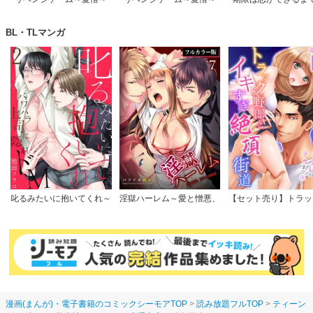
【電子限定単行本】
BL・TLマンガ
叱るみたいに抱いてくれ～
淫獄ハーレム～愛と憎悪、
【セット売り】トラッ
パワハラ上司は隠れドM
淫らな調教館【フルカラー
郎とイキすぎ絶頂街道
【電子限定特典付き】
版】
フトレバーより太いア
ナカまで深く…
漫画(まんが)・電子書籍のコミックシーモアTOP
読み放題フルTOP
ティーン