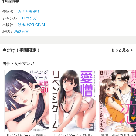
作品情報
作家名：
みさと美夕稀
ジャンル：
TLマンガ
出版社：
秋水社ORIGINAL
雑誌：
恋愛宣言
今だけ！期間限定！
もっと見る
男性・女性マンガ
リベンジゲーム～愛憎～
リベンジゲーム～愛憎～
期限は恋ができるま