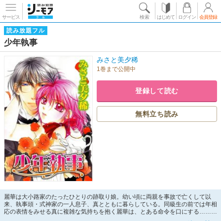
サービス
検索
はじめて
ログイン
会員登録
読み放題フル
少年執事
みさと美夕稀
1巻まで公開中
登録して読む
無料立ち読み
麗華は大小路家のたったひとりの跡取り娘。幼い頃に両親を事故で亡くして以
来、執事頭・式神家の一人息子、真とともに暮らしている。同級生の前では年相
応の表情をみせる真に複雑な気持ちを抱く麗華は、とある命令を口にする……
「私とHしなさい」--気高いお嬢様×年下少年執事のイケナイ主従ラブ。