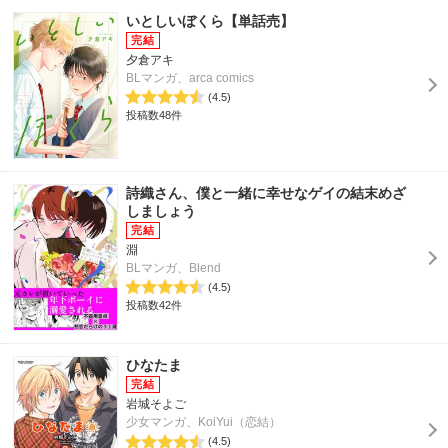
いとしいぼくら【単話売】
夕倉アキ
BLマンガ、arca comics
(4.5)
投稿数48件
詩織さん、僕と一緒に幸せなゲイの結末めざ
しましょう
淵
BLマンガ、Blend
(4.5)
投稿数42件
ひなたま
岩城そよご
少女マンガ、KoiYui（恋結）
(4.5)