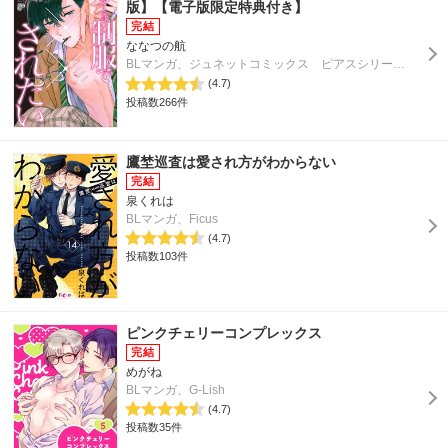
版】【電子版限定特典付き】
ななつの航
BLマンガ、ジュネットコミックス ピアスシリーズ / BOY'Sピアス
(4.7)
投稿数266件
鷹埜巡査は愛され方がわからない
泉くれは
BLマンガ、Ficus
(4.7)
投稿数103件
ピンクチェリーコンプレックス
めがね
BLマンガ、G-Lish
(4.7)
投稿数35件