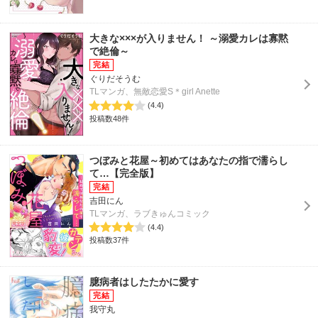
大きな×××が入りません！ ～溺愛カレは寡黙
で絶倫～
ぐりだそうむ
TLマンガ、無敵恋愛S＊girl Anette
(4.4)
投稿数48件
つぼみと花屋～初めてはあなたの指で濡らし
て…【完全版】
吉田にん
TLマンガ、ラブきゅんコミック
(4.4)
投稿数37件
臆病者はしたたかに愛す
我守丸