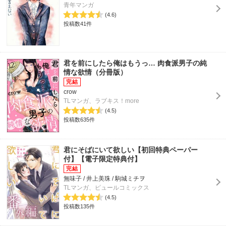
青年マンガ
(4.6)
投稿数41件
君を前にしたら俺はもうっ… 肉食派男子の純
情な欲情（分冊版）
crow
TLマンガ、ラブキス！more
(4.5)
投稿数635件
君にそばにいて欲しい【初回特典ペーパー
付】【電子限定特典付】
無味子 / 井上美珠 / 駒城ミチヲ
TLマンガ、ピュールコミックス
(4.5)
投稿数135件