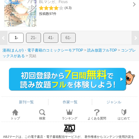
BLマンガ、Ficus
(4.3)
投稿数97件
1-
21-
41-
61-
漫画(まんが)・電子書籍のコミックシーモアTOP
読み放題フルTOP
コンプレ
ックスがある
完結
新刊一覧
作家一覧
ジャンル
トップ
検索
ランキング
よくある質問
はじめて
ABJマークは、この電子書店・電子書籍配信サービスが、 著作権者からコンテンツ使用許諾を