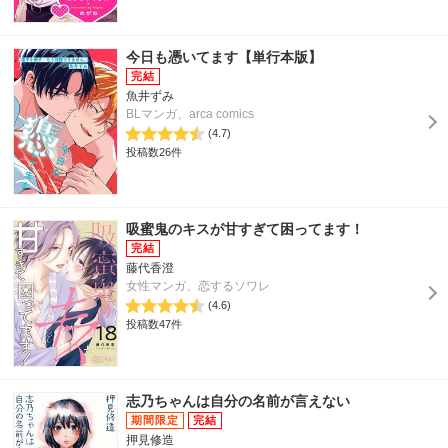
今日も憑いてます【単行本版】
魚井ずみ
BLマンガ、arca comics
(4.7)
投稿数26件
吸蜜鬼のキスが甘すぎて困ってます！
藤代香澄
女性マンガ、恋するソワレ
(4.6)
投稿数47件
志乃ちゃんは自分の名前が言えない
押見修造