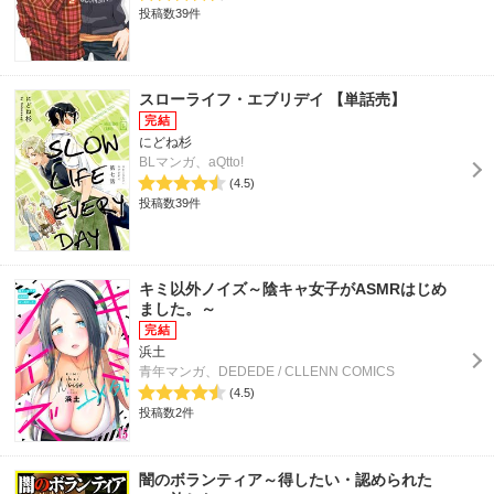
投稿数39件
スローライフ・エブリデイ 【単話売】
にどね杉
BLマンガ、aQtto!
(4.5)
投稿数39件
キミ以外ノイズ～陰キャ女子がASMRはじめ
ました。～
浜土
青年マンガ、DEDEDE / CLLENN COMICS
(4.5)
投稿数2件
闇のボランティア～得したい・認められた