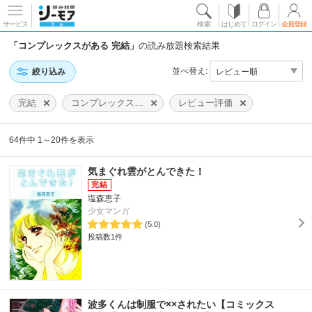
サービス
検索
はじめて
ログイン
会員登録
「コンプレックスがある 完結」
の読み放題検索結果
並べ替え:
絞り込み
完結
コンプレックスがある
レビュー評価
64件中 1～20件を表示
気まぐれ雲がとんできた！
塩森恵子
少女マンガ
(5.0)
投稿数1件
波多くんは制服で××されたい【コミックス