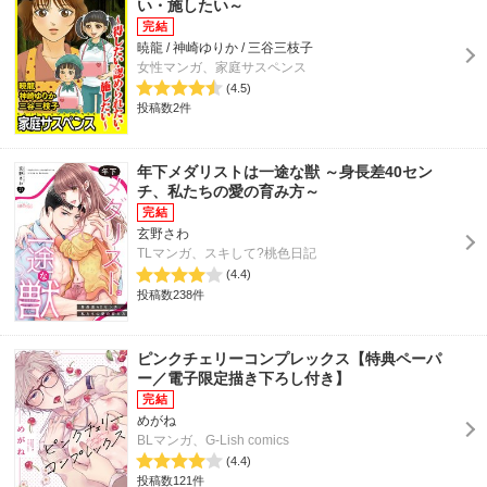
い・施したい～
暁龍 / 神崎ゆりか / 三谷三枝子
女性マンガ、家庭サスペンス
(4.5)
投稿数2件
年下メダリストは一途な獣 ～身長差40セン
チ、私たちの愛の育み方～
玄野さわ
TLマンガ、スキして?桃色日記
(4.4)
投稿数238件
ピンクチェリーコンプレックス【特典ペーパ
ー／電子限定描き下ろし付き】
めがね
BLマンガ、G-Lish comics
(4.4)
投稿数121件