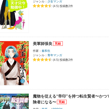
ジャンル：
少女マンガ
(4.5)
投稿数2件
美軍師張良
作家：
秦和生
ジャンル：
青年マンガ
(4.5)
投稿数2件
魔物を従える“帝印”を持つ転生賢者〜かつ
険者になる〜