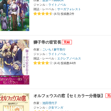
作家：
苗原一
/
BBBOX
ジャンル：
ライトノベル
雑誌・レーベル：
サーガフォレスト
(4.5)
投稿数2件
獅子帝の宦官長
作家：
ごいち
/
兼守美行
ジャンル：
ライトノベル
雑誌・レーベル：
エクレアノベルス
(4.4)
投稿数44件
オルフェウスの窓【セミカラー分冊版】
作家：
池田理代子
ジャンル：
少女マンガ