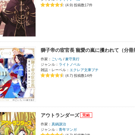
(4.9)
投稿数17件
獅子帝の宦官長 寵愛の嵐に攫われて（分冊
作家：
ごいち
/
兼守美行
ジャンル：
ライトノベル
雑誌・レーベル：
エクレア文庫プチ
(4.7)
投稿数14件
アウトランダーズ
作家：
真鍋譲治
ジャンル：
青年マンガ