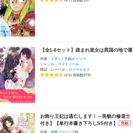
(4.7)
投稿数3件
【全1-6セット】疎まれ皇女は異国の地で
作家：
イチニ
/
天路ゆうつづ
ジャンル：
ライトノベル
雑誌・レーベル：
ロイヤルキス
(4.6)
投稿数87件
お飾り王妃は逃亡します！～美貌の修道士
付き】【単行本書き下ろしSS付き】
作家：
無憂
/
ウエハラ蜂