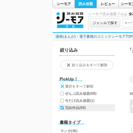
シーモア
読み放題
レビュー
シーモ
シーモア読み放題フルは
全2
ジャンルで探す
漫画(まんが)・電子書籍のコミックシーモアTOP
絞り込み
「
絞り込みをすべて解除
PickUp！
選択をすべて解除
ぜんぶ読み放題
(68)
6
今だけ読み放題
(1)
完結作品
(69)
書籍タイプ
マンガ(36)