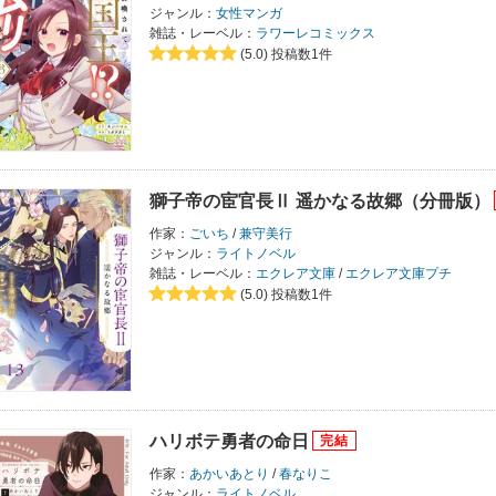
ジャンル：
女性マンガ
雑誌・レーベル：
ラワーレコミックス
(5.0)
投稿数1件
獅子帝の宦官長Ⅱ 遥かなる故郷（分冊版）
作家：
ごいち
/
兼守美行
ジャンル：
ライトノベル
雑誌・レーベル：
エクレア文庫
/
エクレア文庫プチ
(5.0)
投稿数1件
ハリボテ勇者の命日
作家：
あかいあとり
/
春なりこ
ジャンル：
ライトノベル