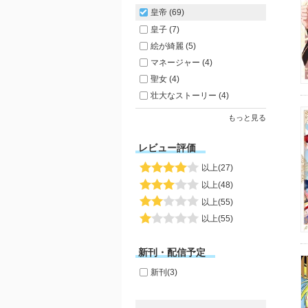
皇帝 (69)
皇子 (7)
絵が綺麗 (5)
マネージャー (4)
聖女 (4)
壮大なストーリー (4)
もっと見る
レビュー評価
以上(27)
以上(48)
以上(55)
以上(55)
新刊・配信予定
新刊(3)