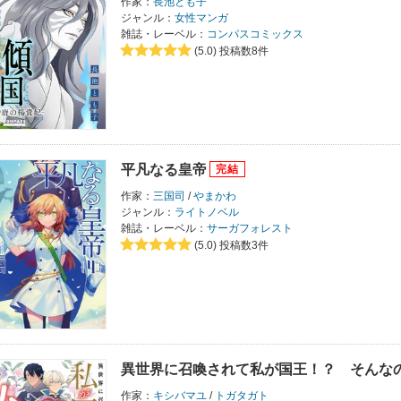
作家：
長池とも子
ジャンル：
女性マンガ
雑誌・レーベル：
コンパスコミックス
(5.0)
投稿数8件
平凡なる皇帝
作家：
三国司
/
やまかわ
ジャンル：
ライトノベル
雑誌・レーベル：
サーガフォレスト
(5.0)
投稿数3件
異世界に召喚されて私が国王！？ そんな
作家：
キシバマユ
/
トガタガト