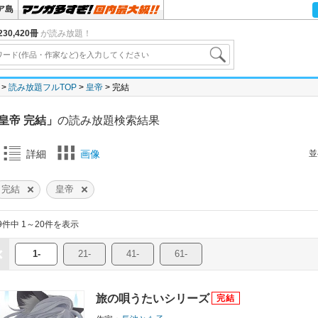
ア島
30,420冊
が読み放題！
読み放題フルTOP
皇帝
完結
皇帝 完結」
の読み放題検索結果
並
詳細
画像
完結
皇帝
9件中 1～20件を表示
1-
21-
41-
61-
旅の唄うたいシリーズ