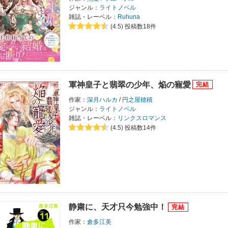
ジャンル：
ライトノベル
雑誌・レーベル：
Ruhuna
(4.5)
投稿数18件
軍神皇子と翡翠の少年、焔の寵愛
作家：
深月ハルカ
/
円之屋穂積
ジャンル：
ライトノベル
雑誌・レーベル：
リンクスロマンス
(4.5)
投稿数14件
静粛に、天才只今勉強中！
作家：
倉多江美