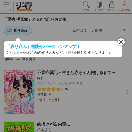
サービス
検索
はじめて
ログイン
会員登録
「医療 漫画家」
の読み放題検索結果
並べ替え:
絞り込み
医療
漫画家
「絞り込み」機能がバージョンアップ！
ジャンルや完結作品の絞り込みなど、作品を探しやすくなりました。
6件中 1～6件を表示
不育症戦記～生きた赤ちゃん抱けるまで～
楠桂
女性マンガ、女たちのリアル
(5.0)
投稿数4件
1巻まで公開中
絵描きが白内障に
松本規之